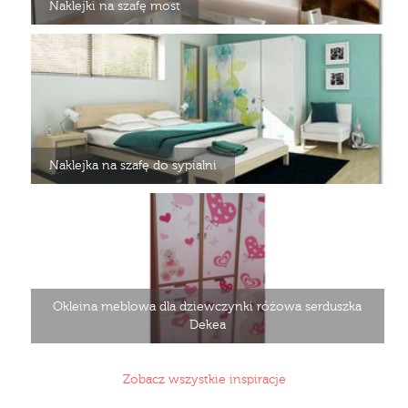
Naklejki na szafę most
Naklejka na szafę do sypialni
Okleina meblowa dla dziewczynki różowa serduszka
Dekea
Zobacz wszystkie inspiracje