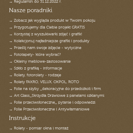
→ Regulamin do 31.12.2022 r.
Nasze poradniki
→ Zobacz jak wygląda produkt w Twoim pokoju
→ Przygotujemy dla Ciebie projekt GRATIS
→ Korzystaj z wyszukiwarki zdjęć i grafik!
→ Kolekcjonuj najładniejsze grafiki i produkty
→ Prześlij nam swoje zdjęcie - wytyczne
→ Fototapety- które wybrać?
→ Okleiny meblowe-zastosowanie
→ Szkło z grafiką - informacje
→ Rolety, fotorolety - rodzaje
→ Rolety FAKRO, VELUX, OKPOL, ROTO
→ Folie na szyby _dekoracyjne do przedszkoli i firm
→ Art Glass_Skrzydła Drzwiowe z panelami szklanymi
→ Folie przeciwsłoneczne_ pytanie i odpowiedzi
→ Folie Przeciwsłoneczne i Antywłamaniowe
Instrukcje
→ Rolety - pomiar okna i montaż