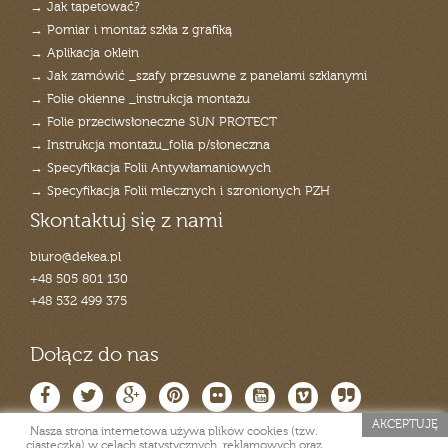
→ Jak tapetować?
→ Pomiar i montaż szkła z grafiką
→ Aplikacja oklein
→ Jak zamówić _szafy przesuwne z panelami szklanymi
→ Folie okienne _instrukcja montażu
→ Folie przeciwsłoneczne SUN PROTECT
→ Instrukcja montażu_folia p/słoneczna
→ Specyfikacja Folii Antywłamaniowych
→ Specyfikacja Folii mlecznych i szronionych PZH
Skontaktuj się z nami
biuro@dekea.pl
+48 505 801 130
+48 532 499 375
Dołącz do nas
AKCEPTUJĘ
Nasza strona internetowa używa plików cookies (tzw.
ciasteczka) w celach statystycznych, reklamowych oraz