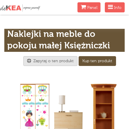
Menu
Menu
Panel
Info
Naklejki na meble do
pokoju małej Księżniczki
Zapytaj o ten produkt
Kup ten produkt