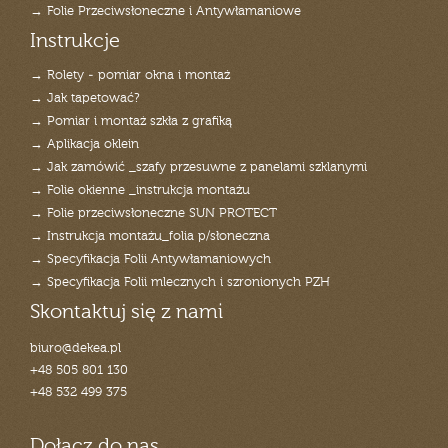
→ Folie Przeciwsłoneczne i Antywłamaniowe
Instrukcje
→ Rolety - pomiar okna i montaż
→ Jak tapetować?
→ Pomiar i montaż szkła z grafiką
→ Aplikacja oklein
→ Jak zamówić _szafy przesuwne z panelami szklanymi
→ Folie okienne _instrukcja montażu
→ Folie przeciwsłoneczne SUN PROTECT
→ Instrukcja montażu_folia p/słoneczna
→ Specyfikacja Folii Antywłamaniowych
→ Specyfikacja Folii mlecznych i szronionych PZH
Skontaktuj się z nami
biuro@dekea.pl
+48 505 801 130
+48 532 499 375
Dołącz do nas