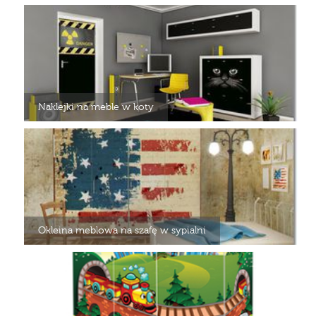
Naklejki na meble w koty
Okleina meblowa na szafę w sypialni