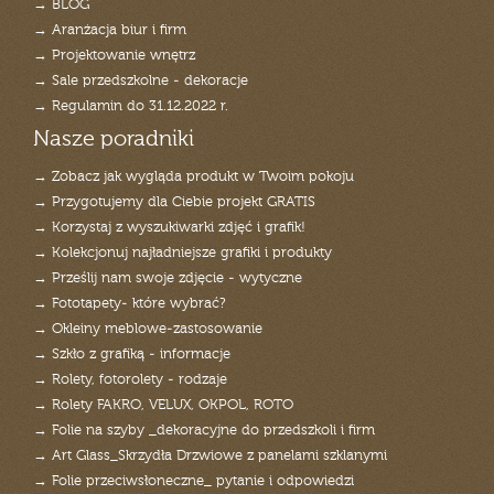
→ BLOG
→ Aranżacja biur i firm
→ Projektowanie wnętrz
→ Sale przedszkolne - dekoracje
→ Regulamin do 31.12.2022 r.
Nasze poradniki
→ Zobacz jak wygląda produkt w Twoim pokoju
→ Przygotujemy dla Ciebie projekt GRATIS
→ Korzystaj z wyszukiwarki zdjęć i grafik!
→ Kolekcjonuj najładniejsze grafiki i produkty
→ Prześlij nam swoje zdjęcie - wytyczne
→ Fototapety- które wybrać?
→ Okleiny meblowe-zastosowanie
→ Szkło z grafiką - informacje
→ Rolety, fotorolety - rodzaje
→ Rolety FAKRO, VELUX, OKPOL, ROTO
→ Folie na szyby _dekoracyjne do przedszkoli i firm
→ Art Glass_Skrzydła Drzwiowe z panelami szklanymi
→ Folie przeciwsłoneczne_ pytanie i odpowiedzi