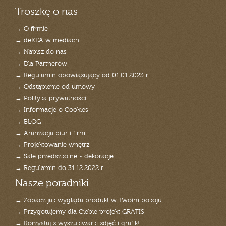
Troszkę o nas
→ O firmie
→ deKEA w mediach
→ Napisz do nas
→ Dla Partnerów
→ Regulamin obowiązujący od 01.01.2023 r.
→ Odstąpienie od umowy
→ Polityka prywatności
→ Informacje o Cookies
→ BLOG
→ Aranżacja biur i firm
→ Projektowanie wnętrz
→ Sale przedszkolne - dekoracje
→ Regulamin do 31.12.2022 r.
Nasze poradniki
→ Zobacz jak wygląda produkt w Twoim pokoju
→ Przygotujemy dla Ciebie projekt GRATIS
→ Korzystaj z wyszukiwarki zdjęć i grafik!