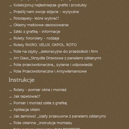
→ Kolekcjonuj najładniejsze grafiki i produkty
→ Prześlij nam swoje zdjęcie - wytyczne
→ Fototapety- które wybrać?
→ Okleiny meblowe-zastosowanie
→ Szkło z grafiką - informacje
→ Rolety, fotorolety - rodzaje
→ Rolety FAKRO, VELUX, OKPOL, ROTO
→ Folie na szyby _dekoracyjne do przedszkoli i firm
→ Art Glass_Skrzydła Drzwiowe z panelami szklanymi
→ Folie przeciwsłoneczne_ pytanie i odpowiedzi
→ Folie Przeciwsłoneczne i Antywłamaniowe
Instrukcje
→ Rolety - pomiar okna i montaż
→ Jak tapetować?
→ Pomiar i montaż szkła z grafiką
→ Aplikacja oklein
→ Jak zamówić _szafy przesuwne z panelami szklanymi
→ Folie okienne _instrukcja montażu