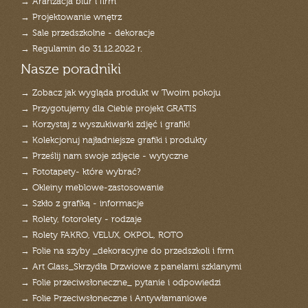
→ Aranżacja biur i firm
→ Projektowanie wnętrz
→ Sale przedszkolne - dekoracje
→ Regulamin do 31.12.2022 r.
Nasze poradniki
→ Zobacz jak wygląda produkt w Twoim pokoju
→ Przygotujemy dla Ciebie projekt GRATIS
→ Korzystaj z wyszukiwarki zdjęć i grafik!
→ Kolekcjonuj najładniejsze grafiki i produkty
→ Prześlij nam swoje zdjęcie - wytyczne
→ Fototapety- które wybrać?
→ Okleiny meblowe-zastosowanie
→ Szkło z grafiką - informacje
→ Rolety, fotorolety - rodzaje
→ Rolety FAKRO, VELUX, OKPOL, ROTO
→ Folie na szyby _dekoracyjne do przedszkoli i firm
→ Art Glass_Skrzydła Drzwiowe z panelami szklanymi
→ Folie przeciwsłoneczne_ pytanie i odpowiedzi
→ Folie Przeciwsłoneczne i Antywłamaniowe