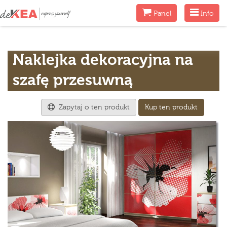
Menu
Menu
Panel
Info
Naklejka dekoracyjna na
szafę przesuwną
Zapytaj o ten produkt
Kup ten produkt