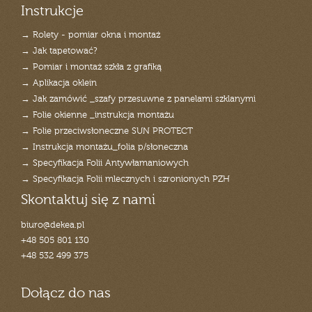
Instrukcje
→ Rolety - pomiar okna i montaż
→ Jak tapetować?
→ Pomiar i montaż szkła z grafiką
→ Aplikacja oklein
→ Jak zamówić _szafy przesuwne z panelami szklanymi
→ Folie okienne _instrukcja montażu
→ Folie przeciwsłoneczne SUN PROTECT
→ Instrukcja montażu_folia p/słoneczna
→ Specyfikacja Folii Antywłamaniowych
→ Specyfikacja Folii mlecznych i szronionych PZH
Skontaktuj się z nami
biuro@dekea.pl
+48 505 801 130
+48 532 499 375
Dołącz do nas