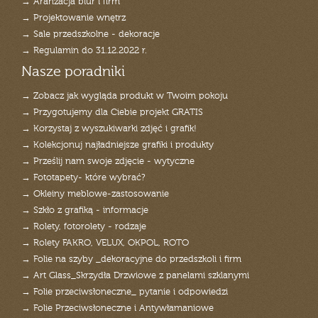
→ Aranżacja biur i firm
→ Projektowanie wnętrz
→ Sale przedszkolne - dekoracje
→ Regulamin do 31.12.2022 r.
Nasze poradniki
→ Zobacz jak wygląda produkt w Twoim pokoju
→ Przygotujemy dla Ciebie projekt GRATIS
→ Korzystaj z wyszukiwarki zdjęć i grafik!
→ Kolekcjonuj najładniejsze grafiki i produkty
→ Prześlij nam swoje zdjęcie - wytyczne
→ Fototapety- które wybrać?
→ Okleiny meblowe-zastosowanie
→ Szkło z grafiką - informacje
→ Rolety, fotorolety - rodzaje
→ Rolety FAKRO, VELUX, OKPOL, ROTO
→ Folie na szyby _dekoracyjne do przedszkoli i firm
→ Art Glass_Skrzydła Drzwiowe z panelami szklanymi
→ Folie przeciwsłoneczne_ pytanie i odpowiedzi
→ Folie Przeciwsłoneczne i Antywłamaniowe