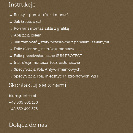
Instrukcje
→ Rolety - pomiar okna i montaż
→ Jak tapetować?
→ Pomiar i montaż szkła z grafiką
→ Aplikacja oklein
→ Jak zamówić _szafy przesuwne z panelami szklanymi
→ Folie okienne _instrukcja montażu
→ Folie przeciwsłoneczne SUN PROTECT
→ Instrukcja montażu_folia p/słoneczna
→ Specyfikacja Folii Antywłamaniowych
→ Specyfikacja Folii mlecznych i szronionych PZH
Skontaktuj się z nami
biuro@dekea.pl
+48 505 801 130
+48 532 499 375
Dołącz do nas