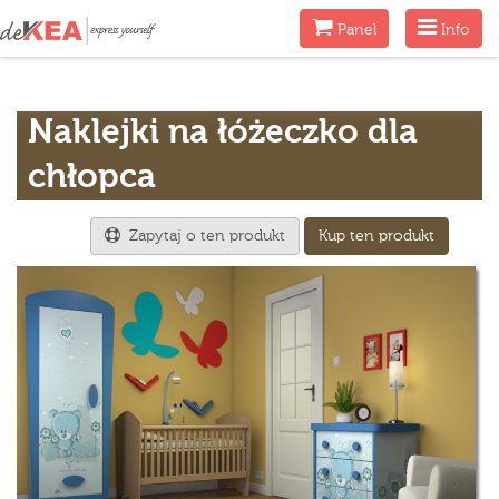
Menu
Menu
Panel
Info
Naklejki na łóżeczko dla
chłopca
Zapytaj o ten produkt
Kup ten produkt