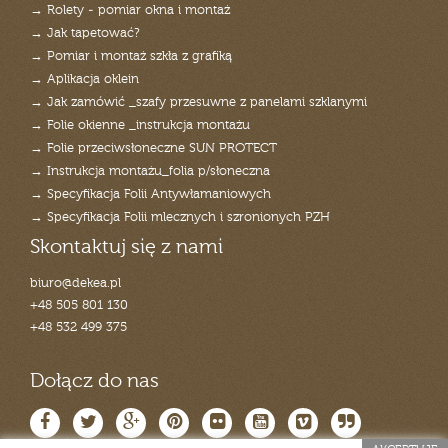
→ Rolety - pomiar okna i montaż
→ Jak tapetować?
→ Pomiar i montaż szkła z grafiką
→ Aplikacja oklein
→ Jak zamówić _szafy przesuwne z panelami szklanymi
→ Folie okienne _instrukcja montażu
→ Folie przeciwsłoneczne SUN PROTECT
→ Instrukcja montażu_folia p/słoneczna
→ Specyfikacja Folii Antywłamaniowych
→ Specyfikacja Folii mlecznych i szronionych PZH
Skontaktuj się z nami
biuro@dekea.pl
+48 505 801 130
+48 532 499 375
Dołącz do nas