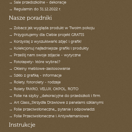
→ Sale przedszkolne - dekoracje
→ Regulamin do 31.12.2022 r.
Nasze poradniki
→ Zobacz jak wygląda produkt w Twoim pokoju
→ Przygotujemy dla Ciebie projekt GRATIS
→ Korzystaj z wyszukiwarki zdjęć i grafik!
→ Kolekcjonuj najładniejsze grafiki i produkty
→ Prześlij nam swoje zdjęcie - wytyczne
→ Fototapety- które wybrać?
→ Okleiny meblowe-zastosowanie
→ Szkło z grafiką - informacje
→ Rolety, fotorolety - rodzaje
→ Rolety FAKRO, VELUX, OKPOL, ROTO
→ Folie na szyby _dekoracyjne do przedszkoli i firm
→ Art Glass_Skrzydła Drzwiowe z panelami szklanymi
→ Folie przeciwsłoneczne_ pytanie i odpowiedzi
→ Folie Przeciwsłoneczne i Antywłamaniowe
Instrukcje