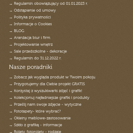
→ Regulamin obowiązujący od 01.01.2023 r.
→ Odstąpienie od umowy
→ Polityka prywatności
→ Informacje o Cookies
→ BLOG
→ Aranżacja biur i firm
→ Projektowanie wnętrz
→ Sale przedszkolne - dekoracje
→ Regulamin do 31.12.2022 r.
Nasze poradniki
→ Zobacz jak wygląda produkt w Twoim pokoju
→ Przygotujemy dla Ciebie projekt GRATIS
→ Korzystaj z wyszukiwarki zdjęć i grafik!
→ Kolekcjonuj najładniejsze grafiki i produkty
→ Prześlij nam swoje zdjęcie - wytyczne
→ Fototapety- które wybrać?
→ Okleiny meblowe-zastosowanie
→ Szkło z grafiką - informacje
→ Rolety, fotorolety - rodzaje