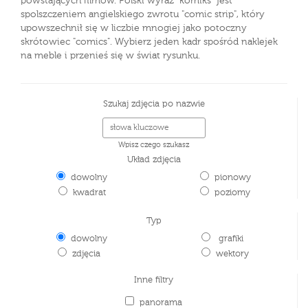
powstających filmów. Polski wyraz "komiks" jest
spolszczeniem angielskiego zwrotu "comic strip", który
upowszechnił się w liczbie mnogiej jako potoczny
skrótowiec "comics". Wybierz jeden kadr spośród naklejek
na meble i przenieś się w świat rysunku.
Szukaj zdjęcia po nazwie
Wpisz czego szukasz
Układ zdjęcia
dowolny
pionowy
kwadrat
poziomy
Typ
dowolny
grafiki
zdjęcia
wektory
Inne filtry
panorama