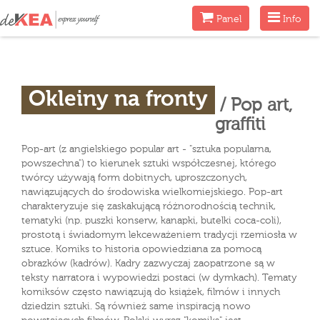
Menu
Menu
Panel
Info
Okleiny na fronty
/ Pop art,
graffiti
Pop-art (z angielskiego popular art - "sztuka popularna,
powszechna") to kierunek sztuki współczesnej, którego
twórcy używają form dobitnych, uproszczonych,
nawiązujących do środowiska wielkomiejskiego. Pop-art
charakteryzuje się zaskakującą różnorodnością technik,
tematyki (np. puszki konserw, kanapki, butelki coca-coli),
prostotą i świadomym lekceważeniem tradycji rzemiosła w
sztuce. Komiks to historia opowiedziana za pomocą
obrazków (kadrów). Kadry zazwyczaj zaopatrzone są w
teksty narratora i wypowiedzi postaci (w dymkach). Tematy
komiksów często nawiązują do książek, filmów i innych
dziedzin sztuki. Są również same inspiracją nowo