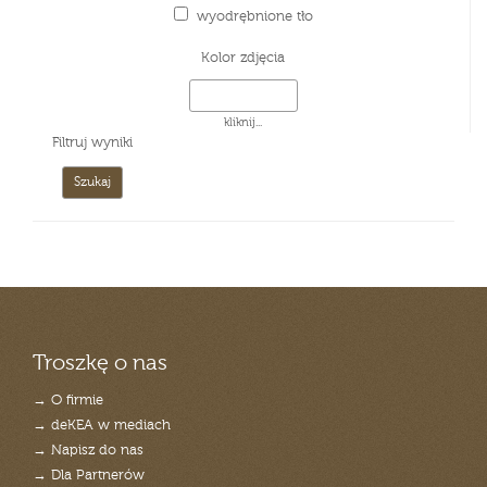
wyodrębnione tło
Kolor zdjęcia
kliknij...
Filtruj wyniki
Troszkę o nas
→ O firmie
→ deKEA w mediach
→ Napisz do nas
→ Dla Partnerów