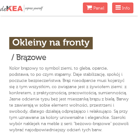
Menu
Menu
Panel
Info
Okleiny na fronty
/ Brązowe
Kolor brązowy to symbol ziemi, to gleba, oparcie,
podstawa, to po czym stąpamy. Daje stabilizację, spokój i
poczucie bezpieczeństwa. Brąz nieodparcie musi kojarzyć
się z tym wszystkim, co związane jest z żywiołem ziemi: z
konkretem, z praktycznością, pracowitością, sumiennością.
Jasne odcienie typu beż jest mieszanką brązu z bielą. Barwy
te zawierają w sobie element wolności, przestrzeni i
swobody, dlatego działają odprężająco i relaksująco. Są przy
tym uznawane za kolory uniwersalne i eleganckie. Szeroki
wybór naklejek na meble z serii "beżowo-brązowe" pozwoli
wybrać najodpowiedniejszy odcień tych barw.