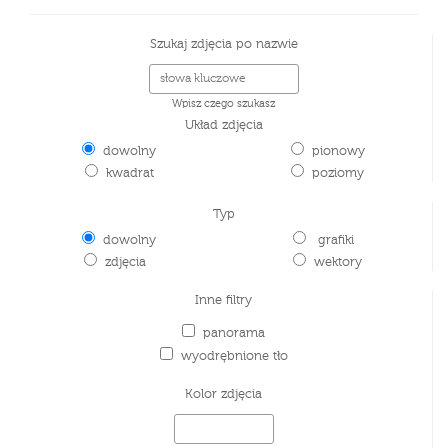
Szukaj zdjęcia po nazwie
Wpisz czego szukasz
Układ zdjęcia
dowolny
pionowy
kwadrat
poziomy
Typ
dowolny
grafiki
zdjęcia
wektory
Inne filtry
panorama
wyodrębnione tło
Kolor zdjęcia