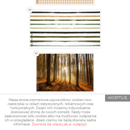
AKCEPTUJĘ
Nasza strona internetowa używa plików cookies (tzw.
ciasteczka) w celach statystycznych, reklamowych oraz
funkcjonalnych. Dzięki nim możemy indywidualnie
dostosować stronę do twoich potrzeb. Każdy może
zaakceptować pliki cookies albo ma możliwość wyłączenia
ich w przeglądarce, dzięki czemu nie będą zbierane żadne
informacje.
Dowiedz się więcej jak je wyłączyć.