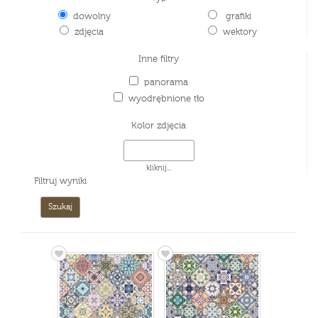
dowolny
grafiki
zdjęcia
wektory
Inne filtry
panorama
wyodrębnione tło
Kolor zdjęcia
kliknij...
Filtruj wyniki