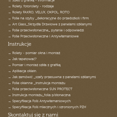
→ Szkło z grafiką - informacje
→ Rolety, fotorolety - rodzaje
→ Rolety FAKRO, VELUX, OKPOL, ROTO
→ Folie na szyby _dekoracyjne do przedszkoli i firm
→ Art Glass_Skrzydła Drzwiowe z panelami szklanymi
→ Folie przeciwsłoneczne_ pytanie i odpowiedzi
→ Folie Przeciwsłoneczne i Antywłamaniowe
Instrukcje
→ Rolety - pomiar okna i montaż
→ Jak tapetować?
→ Pomiar i montaż szkła z grafiką
→ Aplikacja oklein
→ Jak zamówić _szafy przesuwne z panelami szklanymi
→ Folie okienne _instrukcja montażu
→ Folie przeciwsłoneczne SUN PROTECT
→ Instrukcja montażu_folia p/słoneczna
→ Specyfikacja Folii Antywłamaniowych
→ Specyfikacja Folii mlecznych i szronionych PZH
Skontaktuj się z nami