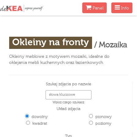
Menu
Menu
Panel
Info
Okleiny na fronty
/ Mozaika
Okleiny meblowe z motywem mozaiki, idealne do
oklejania mebli kuchennych oraz łazienkowych
Szukaj zdjęcia po nazwie
Wpisz czego szukasz
Układ zdjęcia
dowolny
pionowy
kwadrat
poziomy
Typ