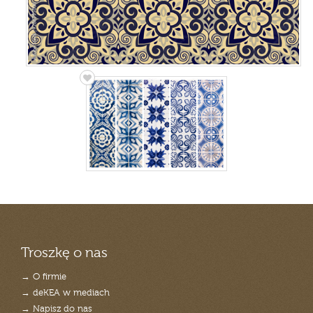
Troszkę o nas
→ O firmie
→ deKEA w mediach
→ Napisz do nas