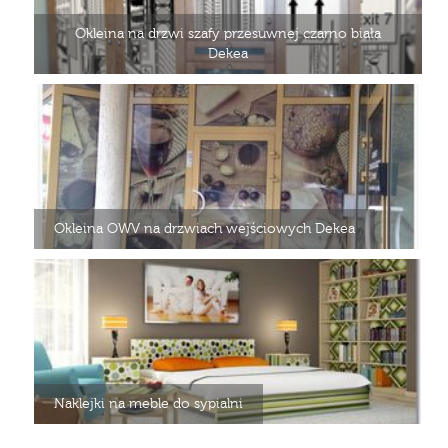
Okleina na drzwi szafy przesuwnej czarno biała
Dekea
Okleina OWV na drzwiach wejściowych Dekea
Naklejki na meble do sypialni