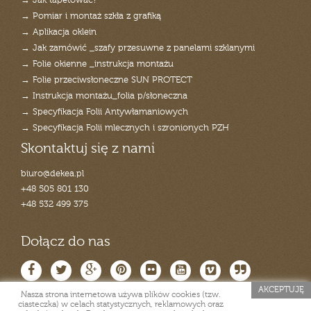
→ Jak tapetować?
→ Pomiar i montaż szkła z grafiką
→ Aplikacja oklein
→ Jak zamówić _szafy przesuwne z panelami szklanymi
→ Folie okienne _instrukcja montażu
→ Folie przeciwsłoneczne SUN PROTECT
→ Instrukcja montażu_folia p/słoneczna
→ Specyfikacja Folii Antywłamaniowych
→ Specyfikacja Folii mlecznych i szronionych PZH
Skontaktuj się z nami
biuro@dekea.pl
+48 505 801 130
+48 532 499 375
Dołącz do nas
AKCEPTUJĘ
Nasza strona internetowa używa plików cookies (tzw.
ciasteczka) w celach statystycznych, reklamowych oraz