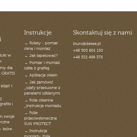
Instrukcje
Skontaktuj się z nami
i
→ Rolety - pomiar
biuro@dekea.pl
okna i montaż
+48 505 801 130
dukt w
→ Jak tapetować?
+48 532 499 375
u
→ Pomiar i montaż
emy dla
szkła z grafiką
t GRATIS
→ Aplikacja oklein
→ Jak zamówić
zdjęć i
_szafy przesuwne z
panelami szklanymi
j
→ Folie okienne
rafiki i
_instrukcja montażu
→ Folie
am swoje
przeciwsłoneczne
yczne
SUN PROTECT
- które
→ Instrukcja
montażu_folia