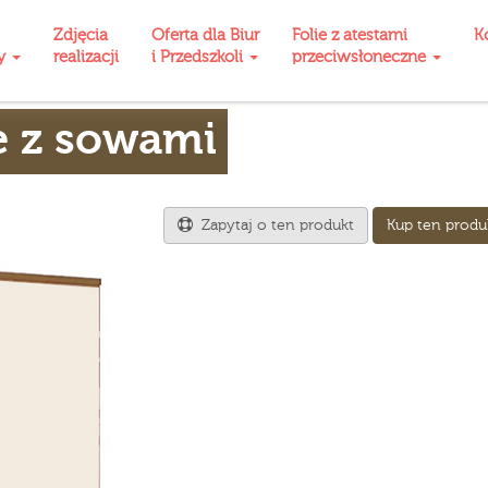
Zdjęcia
Oferta dla Biur
Folie z atestami
K
ty
realizacji
i Przedszkoli
przeciwsłoneczne
e z sowami
Zapytaj o ten produkt
Kup ten produ