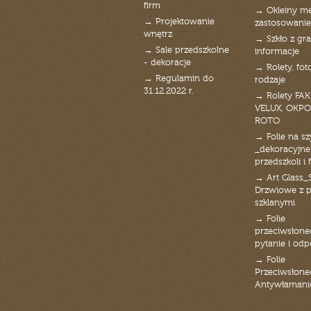
firm
→ Okleiny m
→ Projektowanie
zastosowanie
wnętrz
→ Szkło z gra
→ Sale przedszkolne
informacje
- dekoracje
→ Rolety, fot
→ Regulamin do
rodzaje
31.12.2022 r.
→ Rolety FAK
VELUX, OKPO
ROTO
→ Folie na s
_dekoracyjne
przedszkoli i 
→ Art Glass_
Drzwiowe z 
szklanymi
→ Folie
przeciwsłone
pytanie i od
→ Folie
Przeciwsłone
Antywłaman