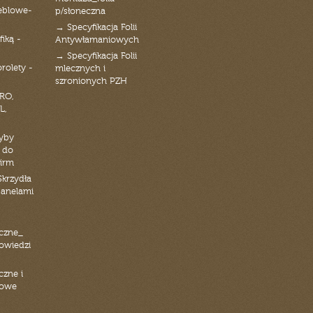
eblowe-
p/słoneczna
→ Specyfikacja Folii
fiką -
Antywłamaniowych
→ Specyfikacja Folii
orolety -
mlecznych i
szronionych PZH
RO,
L,
zyby
 do
firm
Skrzydła
panelami
czne_
powiedzi
czne i
iowe