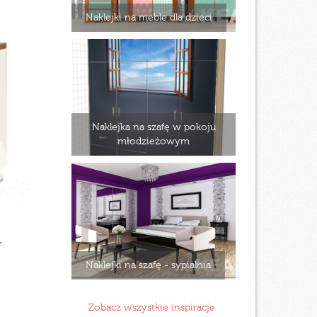
Naklejki na meble dla dzieci
Naklejka na szafę w pokoju
młodzieżowym
"
Naklejki na szafę - sypialnia
Zobacz wszystkie inspiracje