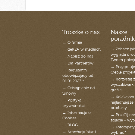
Troszkę o nas
Nasze
poradnik
→ O firmie
→ Zobacz jak
→ deKEA w mediach
wygląda pro
→ Napisz do nas
Twoim pokoj
→ Dla Partnerów
→ Przygotuj
→ Regulamin
Ciebie projek
obowiązujący od
→ Korzystaj z
01.01.2023 r.
wyszukiwarki 
→ Odstąpienie od
grafik!
umowy
→ Kolekcjonu
→ Polityka
najładniejsze g
prywatności
produkty
→ Informacje o
→ Prześlij n
Cookies
zdjęcie - wyt
→ BLOG
→ Fototapety
→ Aranżacja biur i
wybrać?