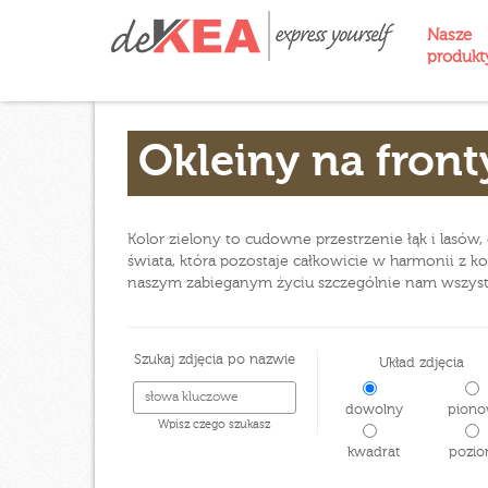
Nasze
produk
Okleiny na front
Kolor zielony to cudowne przestrzenie łąk i lasów,
świata, która pozostaje całkowicie w harmonii z k
naszym zabieganym życiu szczególnie nam wszyst
Szukaj zdjęcia po nazwie
Układ zdjęcia
dowolny
piono
Wpisz czego szukasz
kwadrat
pozio