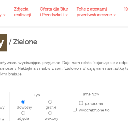
Zdjęcia
Oferta dla Biur
Folie z atestami
K
ty
realizacji
i Przedszkoli
przeciwsłoneczne
y
/ Zielone
 ożywcze, wyciszające, przyjazne. Daje nam relaks, kojarząc się z odp
osmosem. Naklejki an meble z serii "zielono mi" dają nam namiastkę t
kim brakuje.
Inne filtry
Typ
panorama
wy
dowolny
grafiki
wyodrębnione tło
my
zdjęcia
wektory