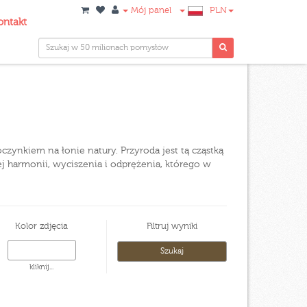
Mój panel
PLN
ontakt
oczynkiem na łonie natury. Przyroda jest tą cząstką
ej harmonii, wyciszenia i odprężenia, którego w
Kolor zdjęcia
Filtruj wyniki
kliknij...