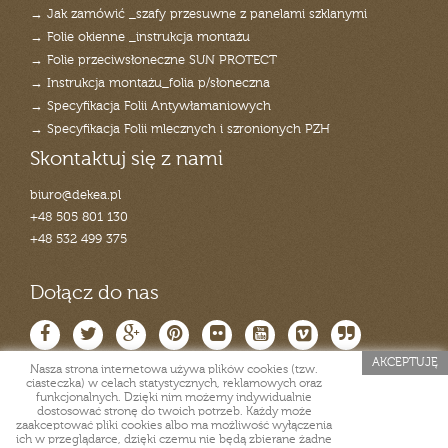
→ Jak zamówić _szafy przesuwne z panelami szklanymi
→ Folie okienne _instrukcja montażu
→ Folie przeciwsłoneczne SUN PROTECT
→ Instrukcja montażu_folia p/słoneczna
→ Specyfikacja Folii Antywłamaniowych
→ Specyfikacja Folii mlecznych i szronionych PZH
Skontaktuj się z nami
biuro@dekea.pl
+48 505 801 130
+48 532 499 375
Dołącz do nas
AKCEPTUJĘ
Nasza strona internetowa używa plików cookies (tzw.
ciasteczka) w celach statystycznych, reklamowych oraz
funkcjonalnych. Dzięki nim możemy indywidualnie
dostosować stronę do twoich potrzeb. Każdy może
zaakceptować pliki cookies albo ma możliwość wyłączenia
ich w przeglądarce, dzięki czemu nie będą zbierane żadne