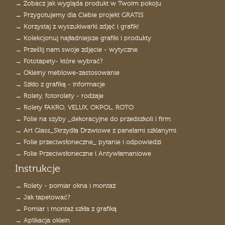
→ Zobacz jak wygląda produkt w Twoim pokoju
→ Przygotujemy dla Ciebie projekt GRATIS
→ Korzystaj z wyszukiwarki zdjęć i grafik!
→ Kolekcjonuj najładniejsze grafiki i produkty
→ Prześlij nam swoje zdjęcie - wytyczne
→ Fototapety- które wybrać?
→ Okleiny meblowe-zastosowanie
→ Szkło z grafiką - informacje
→ Rolety, fotorolety - rodzaje
→ Rolety FAKRO, VELUX, OKPOL, ROTO
→ Folie na szyby _dekoracyjne do przedszkoli i firm
→ Art Glass_Skrzydła Drzwiowe z panelami szklanymi
→ Folie przeciwsłoneczne_ pytanie i odpowiedzi
→ Folie Przeciwsłoneczne i Antywłamaniowe
Instrukcje
→ Rolety - pomiar okna i montaż
→ Jak tapetować?
→ Pomiar i montaż szkła z grafiką
→ Aplikacja oklein