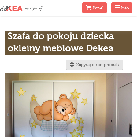
Menu
Menu
Panel
Info
Szafa do pokoju dziecka
okleiny meblowe Dekea
Zapytaj o ten produkt