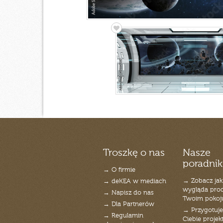
Troszkę o nas
Nasze
poradnik
→ O firmie
→ Zobacz jak
→ deKEA w mediach
wygląda pro
→ Napisz do nas
Twoim pokoj
→ Dla Partnerów
→ Przygotuj
→ Regulamin
Ciebie projek