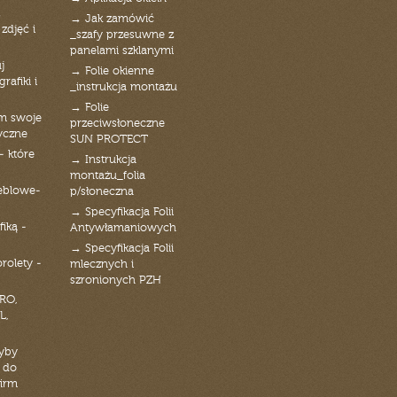
→ Jak zamówić
zdjęć i
_szafy przesuwne z
panelami szklanymi
j
→ Folie okienne
rafiki i
_instrukcja montażu
→ Folie
am swoje
przeciwsłoneczne
yczne
SUN PROTECT
- które
→ Instrukcja
montażu_folia
eblowe-
p/słoneczna
→ Specyfikacja Folii
fiką -
Antywłamaniowych
→ Specyfikacja Folii
orolety -
mlecznych i
szronionych PZH
RO,
L,
zyby
 do
firm