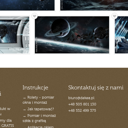
Instrukcje
Skontaktuj się z nami
i
→ Rolety - pomiar
biuro@dekea.pl
okna i montaż
+48 505 801 130
dukt w
→ Jak tapetować?
+48 532 499 375
u
→ Pomiar i montaż
emy dla
szkła z grafiką
t GRATIS
→ Aplikacja oklein