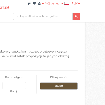
Mój panel
PLN
ontakt
pektywy statku kosmicznego...niestety często
ukaj wśród setek propozycji tę jedyną okleinę
Kolor zdjęcia
Filtruj wyniki
kliknij...