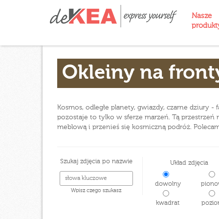
Nasze
produk
Okleiny na front
Kosmos, odległe planety, gwiazdy, czarne dziury - 
pozostaje to tylko w sferze marzeń. Tą przestrzeń
meblową i przenieś się kosmiczną podróż. Poleca
Szukaj zdjęcia po nazwie
Układ zdjęcia
dowolny
piono
Wpisz czego szukasz
kwadrat
pozio