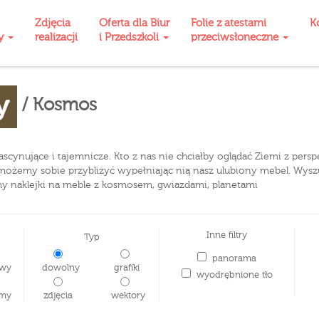
Zdjęcia
Oferta dla Biur
Folie z atestami
K
ty
realizacji
i Przedszkoli
przeciwsłoneczne
y
/ Kosmos
fascynujące i tajemnicze. Kto z nas nie chciałby oglądać Ziemi z pers
 możemy sobie przybliżyć wypełniając nią nasz ulubiony mebel. Wysz
my naklejki na meble z kosmosem, gwiazdami, planetami
Inne filtry
Typ
panorama
wy
dowolny
grafiki
wyodrębnione tło
my
zdjęcia
wektory