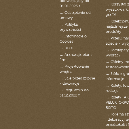
obowiązujący od
→ Korzystaj z
01.01.2023 r.
wyszukiwarki 
→ Odstąpienie od
grafik!
umowy
→ Kolekcjonu
→ Polityka
najładniejsze g
prywatności
produkty
→ Informacje o
→ Prześlij n
Cookies
zdjęcie - wyt
→ BLOG
→ Fototapety
→ Aranżacja biur i
wybrać?
firm
→ Okleiny m
→ Projektowanie
zastosowanie
wnętrz
→ Szkło z gra
→ Sale przedszkolne
informacje
- dekoracje
→ Rolety, fot
→ Regulamin do
rodzaje
31.12.2022 r.
→ Rolety FAK
VELUX, OKPO
ROTO
→ Folie na s
_dekoracyjne
przedszkoli i 