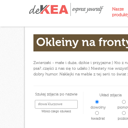
Nasze
produk
Okleiny na front
Zwierzaki - małe i duże, dzikie i przyjazne:) Kto z
psa?..części z nas się to udało:) Niestety nie wsz
dobry humor. Naklejki na meble z tej serii to świ
Szukaj zdjęcia po nazwie
Układ zdjęcia
dowolny
piono
Wpisz czego szukasz
kwadrat
pozio