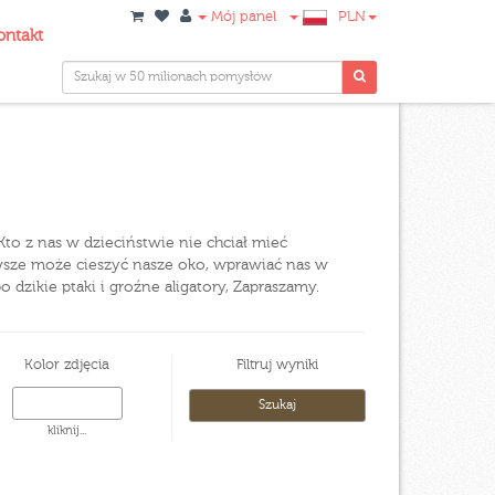
Mój panel
PLN
ontakt
 Kto z nas w dzieciństwie nie chciał mieć
zawsze może cieszyć nasze oko, wprawiać nas w
dzikie ptaki i groźne aligatory, Zapraszamy.
Kolor zdjęcia
Filtruj wyniki
kliknij...