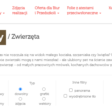
Zdjęcia
Oferta dla Biur
Folie z atestami
K
ty
realizacji
i Przedszkoli
przeciwsłoneczne
y
/ Zwierzęta
 nas nie rozczula się na widok małego kociaka, szczeniaka czy lwiątka?
ystkie zwierzaki mogą z nami mieszkać - ale ulubiony pet na ścianie 
at zwierząt - od małych pracowitych mrówek, kochanych dachowców po 
Inne filtry
Typ
panorama
wy
dowolny
grafiki
wyodrębnione tło
my
zdjęcia
wektory