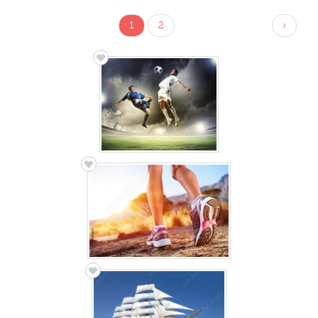
1
2
›