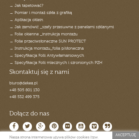
→ Jak tapetować?
→ Pomiar i montaż szkła z grafiką
→ Aplikacja oklein
→ Jak zamówić _szafy przesuwne z panelami szklanymi
→ Folie okienne _instrukcja montażu
→ Folie przeciwsłoneczne SUN PROTECT
→ Instrukcja montażu_folia p/słoneczna
→ Specyfikacja Folii Antywłamaniowych
→ Specyfikacja Folii mlecznych i szronionych PZH
Skontaktuj się z nami
biuro@dekea.pl
+48 505 801 130
+48 532 499 375
Dołącz do nas
AKCEPTUJĘ
Nasza strona internetowa używa plików cookies (tzw.