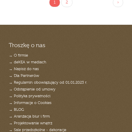
1
2
›
Troszkę o nas
→ O firmie
→ deKEA w mediach
→ Napisz do nas
→ Dla Partnerów
→ Regulamin obowiązujący od 01.01.2023 r.
→ Odstąpienie od umowy
→ Polityka prywatności
→ Informacje o Cookies
→ BLOG
→ Aranżacja biur i firm
→ Projektowanie wnętrz
→ Sale przedszkolne - dekoracje