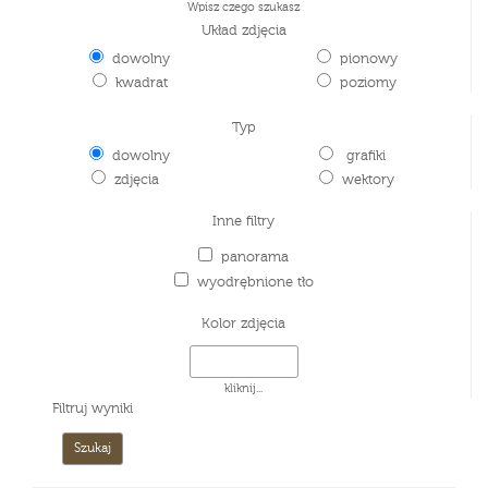
Wpisz czego szukasz
Układ zdjęcia
dowolny
pionowy
kwadrat
poziomy
Typ
dowolny
grafiki
zdjęcia
wektory
Inne filtry
panorama
wyodrębnione tło
Kolor zdjęcia
kliknij...
Filtruj wyniki