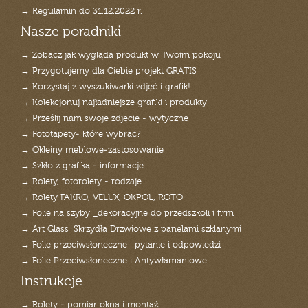
→ Regulamin do 31.12.2022 r.
Nasze poradniki
→ Zobacz jak wygląda produkt w Twoim pokoju
→ Przygotujemy dla Ciebie projekt GRATIS
→ Korzystaj z wyszukiwarki zdjęć i grafik!
→ Kolekcjonuj najładniejsze grafiki i produkty
→ Prześlij nam swoje zdjęcie - wytyczne
→ Fototapety- które wybrać?
→ Okleiny meblowe-zastosowanie
→ Szkło z grafiką - informacje
→ Rolety, fotorolety - rodzaje
→ Rolety FAKRO, VELUX, OKPOL, ROTO
→ Folie na szyby _dekoracyjne do przedszkoli i firm
→ Art Glass_Skrzydła Drzwiowe z panelami szklanymi
→ Folie przeciwsłoneczne_ pytanie i odpowiedzi
→ Folie Przeciwsłoneczne i Antywłamaniowe
Instrukcje
→ Rolety - pomiar okna i montaż