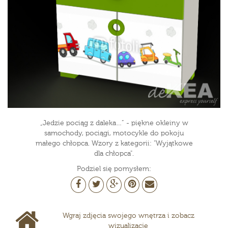
„Jedzie pociąg z daleka…” - piękne okleiny w
samochody, pociągi, motocykle do pokoju
małego chłopca. Wzory z kategorii: "Wyjątkowe
dla chłopca".
Podziel się pomysłem:
Wgraj zdjęcia swojego wnętrza i zobacz
wizualizacje