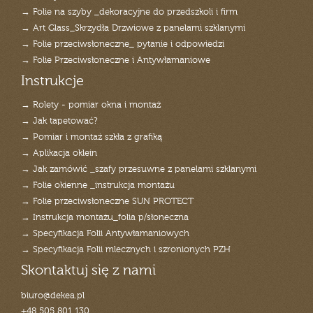
→ Folie na szyby _dekoracyjne do przedszkoli i firm
→ Art Glass_Skrzydła Drzwiowe z panelami szklanymi
→ Folie przeciwsłoneczne_ pytanie i odpowiedzi
→ Folie Przeciwsłoneczne i Antywłamaniowe
Instrukcje
→ Rolety - pomiar okna i montaż
→ Jak tapetować?
→ Pomiar i montaż szkła z grafiką
→ Aplikacja oklein
→ Jak zamówić _szafy przesuwne z panelami szklanymi
→ Folie okienne _instrukcja montażu
→ Folie przeciwsłoneczne SUN PROTECT
→ Instrukcja montażu_folia p/słoneczna
→ Specyfikacja Folii Antywłamaniowych
→ Specyfikacja Folii mlecznych i szronionych PZH
Skontaktuj się z nami
biuro@dekea.pl
+48 505 801 130