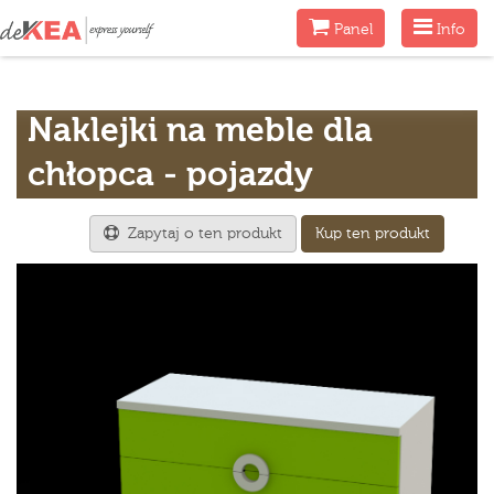
Menu
Menu
Panel
Info
Naklejki na meble dla
chłopca - pojazdy
Zapytaj o ten produkt
Kup ten produkt