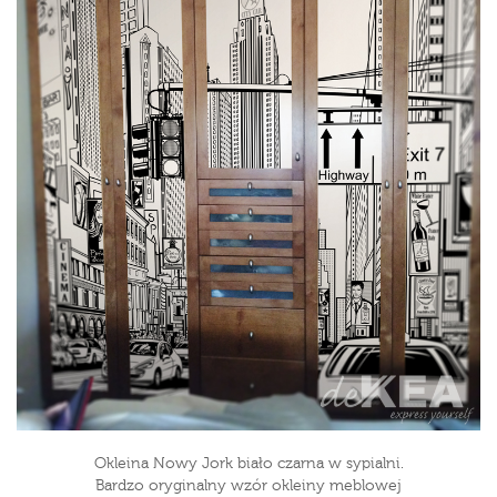
Okleina Nowy Jork biało czarna w sypialni.
Bardzo oryginalny wzór okleiny meblowej