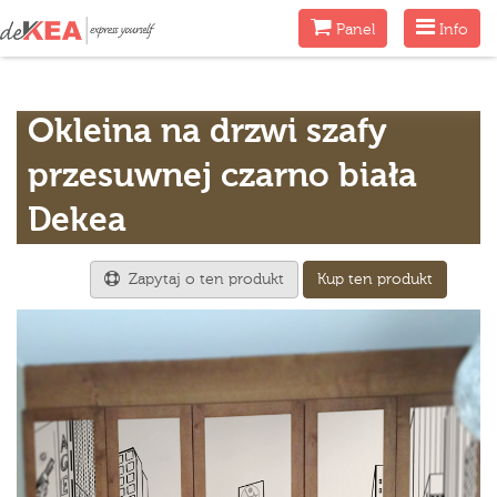
Menu
Menu
Panel
Info
Okleina na drzwi szafy
przesuwnej czarno biała
Dekea
Zapytaj o ten produkt
Kup ten produkt