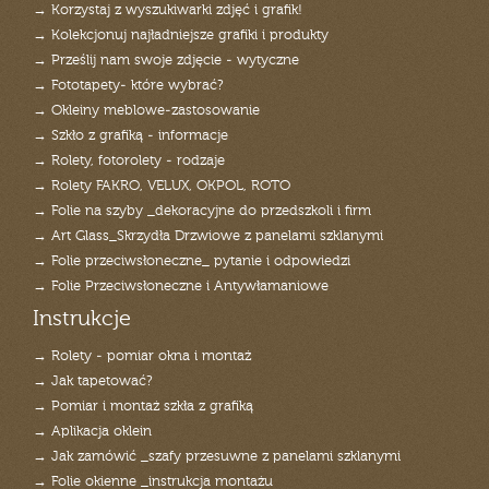
→ Korzystaj z wyszukiwarki zdjęć i grafik!
→ Kolekcjonuj najładniejsze grafiki i produkty
→ Prześlij nam swoje zdjęcie - wytyczne
→ Fototapety- które wybrać?
→ Okleiny meblowe-zastosowanie
→ Szkło z grafiką - informacje
→ Rolety, fotorolety - rodzaje
→ Rolety FAKRO, VELUX, OKPOL, ROTO
→ Folie na szyby _dekoracyjne do przedszkoli i firm
→ Art Glass_Skrzydła Drzwiowe z panelami szklanymi
→ Folie przeciwsłoneczne_ pytanie i odpowiedzi
→ Folie Przeciwsłoneczne i Antywłamaniowe
Instrukcje
→ Rolety - pomiar okna i montaż
→ Jak tapetować?
→ Pomiar i montaż szkła z grafiką
→ Aplikacja oklein
→ Jak zamówić _szafy przesuwne z panelami szklanymi
→ Folie okienne _instrukcja montażu