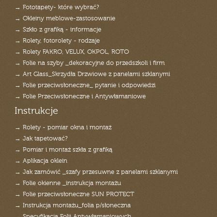
→ Fototapety- które wybrać?
→ Okleiny meblowe-zastosowanie
→ Szkło z grafiką - informacje
→ Rolety, fotorolety - rodzaje
→ Rolety FAKRO, VELUX, OKPOL, ROTO
→ Folie na szyby _dekoracyjne do przedszkoli i firm
→ Art Glass_Skrzydła Drzwiowe z panelami szklanymi
→ Folie przeciwsłoneczne_ pytanie i odpowiedzi
→ Folie Przeciwsłoneczne i Antywłamaniowe
Instrukcje
→ Rolety - pomiar okna i montaż
→ Jak tapetować?
→ Pomiar i montaż szkła z grafiką
→ Aplikacja oklein
→ Jak zamówić _szafy przesuwne z panelami szklanymi
→ Folie okienne _instrukcja montażu
→ Folie przeciwsłoneczne SUN PROTECT
→ Instrukcja montażu_folia p/słoneczna
→ Specyfikacja Folii Antywłamaniowych