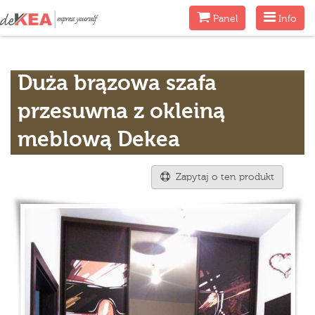
Menu
Menu
Panel
Info
Duża brązowa szafa
przesuwna z okleiną
meblową Dekea
Zapytaj o ten produkt