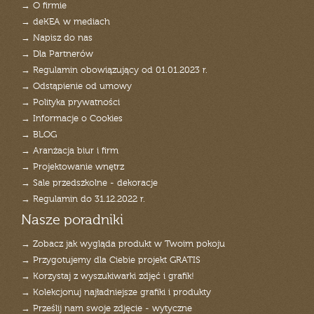
→ O firmie
→ deKEA w mediach
→ Napisz do nas
→ Dla Partnerów
→ Regulamin obowiązujący od 01.01.2023 r.
→ Odstąpienie od umowy
→ Polityka prywatności
→ Informacje o Cookies
→ BLOG
→ Aranżacja biur i firm
→ Projektowanie wnętrz
→ Sale przedszkolne - dekoracje
→ Regulamin do 31.12.2022 r.
Nasze poradniki
→ Zobacz jak wygląda produkt w Twoim pokoju
→ Przygotujemy dla Ciebie projekt GRATIS
→ Korzystaj z wyszukiwarki zdjęć i grafik!
→ Kolekcjonuj najładniejsze grafiki i produkty
→ Prześlij nam swoje zdjęcie - wytyczne