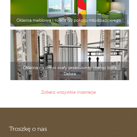
Okleina meblowa i roleta do pokoju młodzieżowego
Okleina na drzwi szafy przesuwnej czarno biała
Dekea
Zobacz wszystkie inspiracje
Troszkę o nas