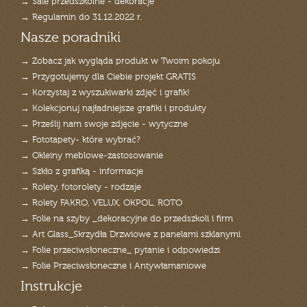
→ Sale przedszkolne - dekoracje
→ Regulamin do 31.12.2022 r.
Nasze poradniki
→ Zobacz jak wygląda produkt w Twoim pokoju
→ Przygotujemy dla Ciebie projekt GRATIS
→ Korzystaj z wyszukiwarki zdjęć i grafik!
→ Kolekcjonuj najładniejsze grafiki i produkty
→ Prześlij nam swoje zdjęcie - wytyczne
→ Fototapety- które wybrać?
→ Okleiny meblowe-zastosowanie
→ Szkło z grafiką - informacje
→ Rolety, fotorolety - rodzaje
→ Rolety FAKRO, VELUX, OKPOL, ROTO
→ Folie na szyby _dekoracyjne do przedszkoli i firm
→ Art Glass_Skrzydła Drzwiowe z panelami szklanymi
→ Folie przeciwsłoneczne_ pytanie i odpowiedzi
→ Folie Przeciwsłoneczne i Antywłamaniowe
Instrukcje