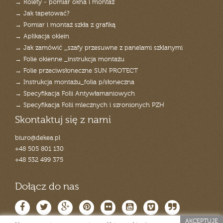
→ Rolety - pomiar okna i montaż
→ Jak tapetować?
→ Pomiar i montaż szkła z grafiką
→ Aplikacja oklein
→ Jak zamówić _szafy przesuwne z panelami szklanymi
→ Folie okienne _instrukcja montażu
→ Folie przeciwsłoneczne SUN PROTECT
→ Instrukcja montażu_folia p/słoneczna
→ Specyfikacja Folii Antywłamaniowych
→ Specyfikacja Folii mlecznych i szronionych PZH
Skontaktuj się z nami
biuro@dekea.pl
+48 505 801 130
+48 532 499 375
Dołącz do nas
AKCEPTUJĘ