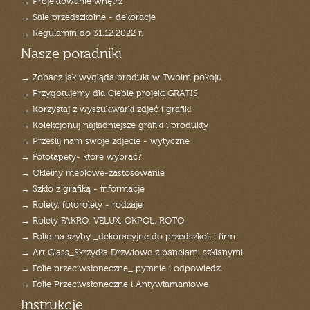
→ Projektowanie wnętrz
→ Sale przedszkolne - dekoracje
→ Regulamin do 31.12.2022 r.
Nasze poradniki
→ Zobacz jak wygląda produkt w Twoim pokoju
→ Przygotujemy dla Ciebie projekt GRATIS
→ Korzystaj z wyszukiwarki zdjęć i grafik!
→ Kolekcjonuj najładniejsze grafiki i produkty
→ Prześlij nam swoje zdjęcie - wytyczne
→ Fototapety- które wybrać?
→ Okleiny meblowe-zastosowanie
→ Szkło z grafiką - informacje
→ Rolety, fotorolety - rodzaje
→ Rolety FAKRO, VELUX, OKPOL, ROTO
→ Folie na szyby _dekoracyjne do przedszkoli i firm
→ Art Glass_Skrzydła Drzwiowe z panelami szklanymi
→ Folie przeciwsłoneczne_ pytanie i odpowiedzi
→ Folie Przeciwsłoneczne i Antywłamaniowe
Instrukcje