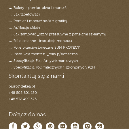
→ Rolety - pomiar okna i montaż
→ Jak tapetować?
→ Pomiar i montaż szkła z grafiką
→ Aplikacja oklein
→ Jak zamówić _szafy przesuwne z panelami szklanymi
→ Folie okienne _instrukcja montażu
→ Folie przeciwsłoneczne SUN PROTECT
→ Instrukcja montażu_folia p/słoneczna
→ Specyfikacja Folii Antywłamaniowych
→ Specyfikacja Folii mlecznych i szronionych PZH
Skontaktuj się z nami
biuro@dekea.pl
+48 505 801 130
+48 532 499 375
Dołącz do nas