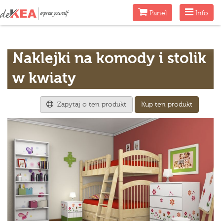
Menu
Menu
Panel
Info
Naklejki na komody i stolik
w kwiaty
Zapytaj o ten produkt
Kup ten produkt