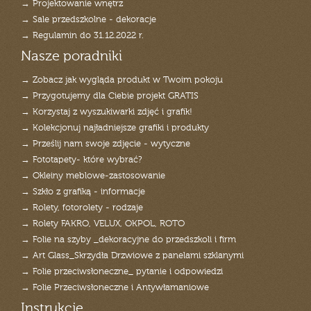
→ Projektowanie wnętrz
→ Sale przedszkolne - dekoracje
→ Regulamin do 31.12.2022 r.
Nasze poradniki
→ Zobacz jak wygląda produkt w Twoim pokoju
→ Przygotujemy dla Ciebie projekt GRATIS
→ Korzystaj z wyszukiwarki zdjęć i grafik!
→ Kolekcjonuj najładniejsze grafiki i produkty
→ Prześlij nam swoje zdjęcie - wytyczne
→ Fototapety- które wybrać?
→ Okleiny meblowe-zastosowanie
→ Szkło z grafiką - informacje
→ Rolety, fotorolety - rodzaje
→ Rolety FAKRO, VELUX, OKPOL, ROTO
→ Folie na szyby _dekoracyjne do przedszkoli i firm
→ Art Glass_Skrzydła Drzwiowe z panelami szklanymi
→ Folie przeciwsłoneczne_ pytanie i odpowiedzi
→ Folie Przeciwsłoneczne i Antywłamaniowe
Instrukcje