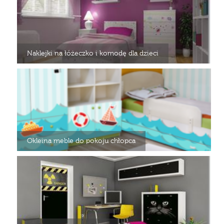
Naklejki na łóżeczko i komodę dla dzieci
Okleina meble do pokoju chłopca