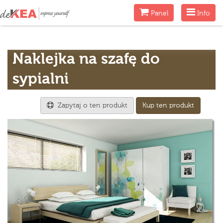
Menu
Menu
Panel
Info
Naklejka na szafę do
sypialni
Zapytaj o ten produkt
Kup ten produkt