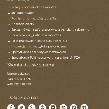
→ Rolety - pomiar okna i montaż
→ Jak tapetować?
→ Pomiar i montaż szkła z grafiką
→ Aplikacja oklein
→ Jak zamówić _szafy przesuwne z panelami szklanymi
→ Folie okienne _instrukcja montażu
→ Folie przeciwsłoneczne SUN PROTECT
→ Instrukcja montażu_folia p/słoneczna
→ Specyfikacja Folii Antywłamaniowych
→ Specyfikacja Folii mlecznych i szronionych PZH
Skontaktuj się z nami
biuro@dekea.pl
+48 505 801 130
+48 532 499 375
Dołącz do nas