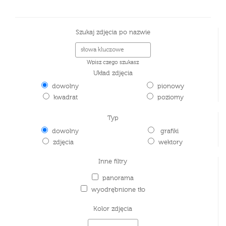
Szukaj zdjęcia po nazwie
Wpisz czego szukasz
Układ zdjęcia
dowolny
pionowy
kwadrat
poziomy
Typ
dowolny
grafiki
zdjęcia
wektory
Inne filtry
panorama
wyodrębnione tło
Kolor zdjęcia