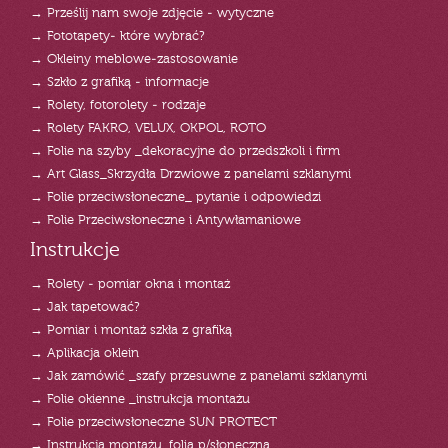
→ Prześlij nam swoje zdjęcie - wytyczne
→ Fototapety- które wybrać?
→ Okleiny meblowe-zastosowanie
→ Szkło z grafiką - informacje
→ Rolety, fotorolety - rodzaje
→ Rolety FAKRO, VELUX, OKPOL, ROTO
→ Folie na szyby _dekoracyjne do przedszkoli i firm
→ Art Glass_Skrzydła Drzwiowe z panelami szklanymi
→ Folie przeciwsłoneczne_ pytanie i odpowiedzi
→ Folie Przeciwsłoneczne i Antywłamaniowe
Instrukcje
→ Rolety - pomiar okna i montaż
→ Jak tapetować?
→ Pomiar i montaż szkła z grafiką
→ Aplikacja oklein
→ Jak zamówić _szafy przesuwne z panelami szklanymi
→ Folie okienne _instrukcja montażu
→ Folie przeciwsłoneczne SUN PROTECT
→ Instrukcja montażu_folia p/słoneczna