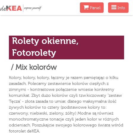
Menu
Menu
Panel
Info
Rolety okienne,
Fotorolety
/ Mix kolorów
Kolory, kolory, kolory, łączmy je razem pamiętając o kilku
zasadach. Polecamy zestawienie kolorów ciepłych z
zimnymi - kontrastowe połączenie wniesie konkretny
komunikat. Zbyt dużo kolorów czyli tzw.kiczowaty "zestaw
Tęcza" - złota zasada to umiar, dlatego maksymalna ilość
żywych kolorów to cztery (podstawowe kolory to:
czerwony, niebieski, zielony, żółty) Modne są również
monochromatyczne tonacje czyli jeden kolor w różnych
odcieniach. Poszukajcie swojego kolorowego świata wśród
fotorolet deKEA.