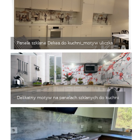
Panele szklane Dekea do kuchni_motyw uliczka
Delikatny motyw na panelach szklanych do kuchni