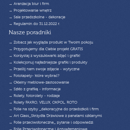
→ Aranżacja biur i firm
→ Projektowanie wnętrz
→ Sale przedszkolne - dekoracje
→ Regulamin do 31.12.2022 r.
Nasze poradniki
→ Zobacz jak wygląda produkt w Twoim pokoju
→ Przygotujemy dla Ciebie projekt GRATIS
→ Korzystaj z wyszukiwarki zdjęć i grafik!
→ Kolekcjonuj najładniejsze grafiki i produkty
→ Prześlij nam swoje zdjęcie - wytyczne
→ Fototapety- które wybrać?
→ Okleiny meblowe-zastosowanie
→ Szkło z grafiką - informacje
→ Rolety, fotorolety - rodzaje
→ Rolety FAKRO, VELUX, OKPOL, ROTO
→ Folie na szyby _dekoracyjne do przedszkoli i firm
→ Art Glass_Skrzydła Drzwiowe z panelami szklanymi
→ Folie przeciwsłoneczne_ pytanie i odpowiedzi
→ Folie Przeciwsłoneczne i Antywłamaniowe