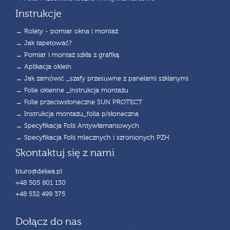
Instrukcje
→ Rolety - pomiar okna i montaż
→ Jak tapetować?
→ Pomiar i montaż szkła z grafiką
→ Aplikacja oklein
→ Jak zamówić _szafy przesuwne z panelami szklanymi
→ Folie okienne _instrukcja montażu
→ Folie przeciwsłoneczne SUN PROTECT
→ Instrukcja montażu_folia p/słoneczna
→ Specyfikacja Folii Antywłamaniowych
→ Specyfikacja Folii mlecznych i szronionych PZH
Skontaktuj się z nami
biuro@dekea.pl
+48 505 801 130
+48 532 499 375
Dołącz do nas