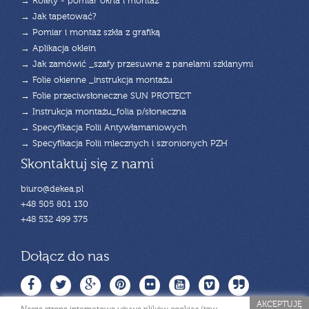
→ Rolety - pomiar okna i montaż
→ Jak tapetować?
→ Pomiar i montaż szkła z grafiką
→ Aplikacja oklein
→ Jak zamówić _szafy przesuwne z panelami szklanymi
→ Folie okienne _instrukcja montażu
→ Folie przeciwsłoneczne SUN PROTECT
→ Instrukcja montażu_folia p/słoneczna
→ Specyfikacja Folii Antywłamaniowych
→ Specyfikacja Folii mlecznych i szronionych PZH
Skontaktuj się z nami
biuro@dekea.pl
+48 505 801 130
+48 532 499 375
Dołącz do nas
AKCEPTUJĘ