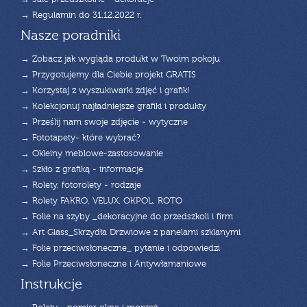
→ Regulamin do 31.12.2022 r.
Nasze poradniki
→ Zobacz jak wygląda produkt w Twoim pokoju
→ Przygotujemy dla Ciebie projekt GRATIS
→ Korzystaj z wyszukiwarki zdjęć i grafik!
→ Kolekcjonuj najładniejsze grafiki i produkty
→ Prześlij nam swoje zdjęcie - wytyczne
→ Fototapety- które wybrać?
→ Okleiny meblowe-zastosowanie
→ Szkło z grafiką - informacje
→ Rolety, fotorolety - rodzaje
→ Rolety FAKRO, VELUX, OKPOL, ROTO
→ Folie na szyby _dekoracyjne do przedszkoli i firm
→ Art Glass_Skrzydła Drzwiowe z panelami szklanymi
→ Folie przeciwsłoneczne_ pytanie i odpowiedzi
→ Folie Przeciwsłoneczne i Antywłamaniowe
Instrukcje