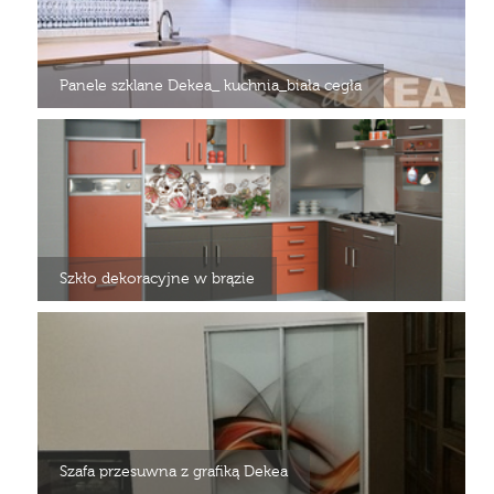
Panele szklane Dekea_ kuchnia_biała cegła
Szkło dekoracyjne w brązie
Szafa przesuwna z grafiką Dekea