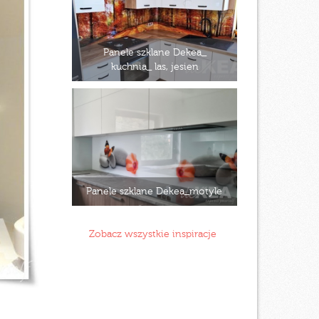
Panele szklane Dekea_
kuchnia_ las, jesien
Panele szklane Dekea_motyle
Zobacz wszystkie inspiracje
e