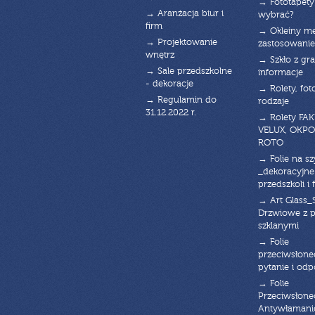
→ Fototapety
→ Aranżacja biur i
wybrać?
firm
→ Okleiny m
→ Projektowanie
zastosowanie
wnętrz
→ Szkło z gra
→ Sale przedszkolne
informacje
- dekoracje
→ Rolety, fot
→ Regulamin do
rodzaje
31.12.2022 r.
→ Rolety FAK
VELUX, OKPO
ROTO
→ Folie na s
_dekoracyjne
przedszkoli i 
→ Art Glass_
Drzwiowe z 
szklanymi
→ Folie
przeciwsłone
pytanie i od
→ Folie
Przeciwsłone
Antywłaman