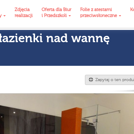
Zdjęcia
Oferta dla Biur
Folie z atestami
K
ty
realizacji
i Przedszkoli
przeciwsłoneczne
 łazienki nad wannę
Zapytaj o ten produ