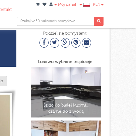
Mój panel
PLN
ontakt
Podziel się pomysłem:
Losowo wybrane inspiracje
kt
Szkło do białej kuchni_
czarne tło z wodą