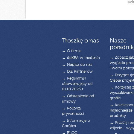
sz
Troszkę o nas
Nasze
poradnik
→ O firmie
→ Zobacz jak
→ deKEA w mediach
wygląda pro
→ Napisz do nas
Twoim pokoj
→ Dla Partnerów
→ Przygotuj
→ Regulamin
Ciebie projek
obowiązujący od
→ Korzystaj z
01.01.2023 r.
wyszukiwarki 
→ Odstąpienie od
grafik!
umowy
→ Kolekcjonu
→ Polityka
najładniejsze g
prywatności
produkty
→ Informacje o
→ Prześlij n
Cookies
zdjęcie - wyt
→ BLOG