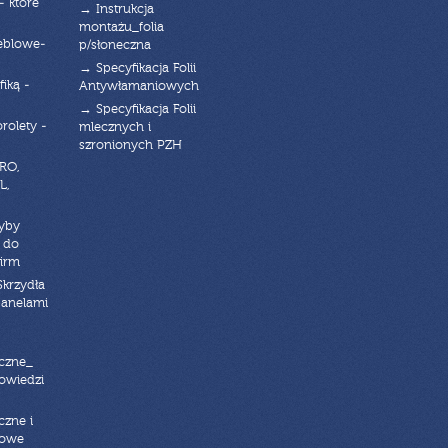
- które
→ Instrukcja
montażu_folia
eblowe-
p/słoneczna
→ Specyfikacja Folii
fiką -
Antywłamaniowych
→ Specyfikacja Folii
orolety -
mlecznych i
szronionych PZH
RO,
L,
zyby
 do
firm
Skrzydła
panelami
czne_
powiedzi
czne i
iowe