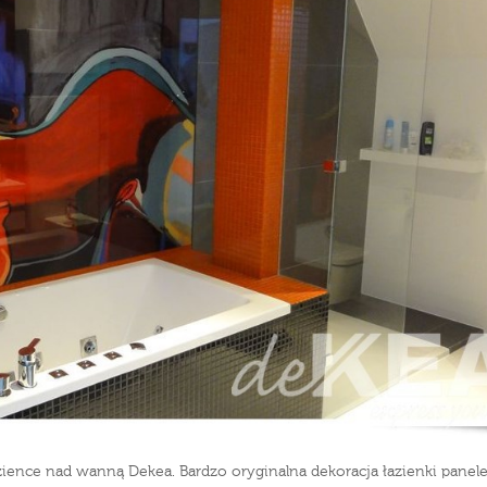
zience nad wanną Dekea. Bardzo oryginalna dekoracja łazienki panel