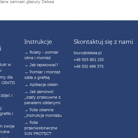
klane zamiast glazury Dekea
Instrukcje
Skontaktuj się z nami
i
→ Rolety - pomiar
biuro@dekea.pl
okna i montaż
+48 505 801 130
dukt w
→ Jak tapetować?
+48 532 499 375
u
→ Pomiar i montaż
emy dla
szkła z grafiką
t GRATIS
→ Aplikacja oklein
→ Jak zamówić
zdjęć i
_szafy przesuwne z
panelami szklanymi
j
→ Folie okienne
rafiki i
_instrukcja montażu
→ Folie
am swoje
przeciwsłoneczne
yczne
SUN PROTECT