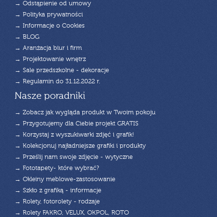
→ Odstąpienie od umowy
→ Polityka prywatności
→ Informacje o Cookies
→ BLOG
→ Aranżacja biur i firm
→ Projektowanie wnętrz
→ Sale przedszkolne - dekoracje
→ Regulamin do 31.12.2022 r.
Nasze poradniki
→ Zobacz jak wygląda produkt w Twoim pokoju
→ Przygotujemy dla Ciebie projekt GRATIS
→ Korzystaj z wyszukiwarki zdjęć i grafik!
→ Kolekcjonuj najładniejsze grafiki i produkty
→ Prześlij nam swoje zdjęcie - wytyczne
→ Fototapety- które wybrać?
→ Okleiny meblowe-zastosowanie
→ Szkło z grafiką - informacje
→ Rolety, fotorolety - rodzaje
→ Rolety FAKRO, VELUX, OKPOL, ROTO