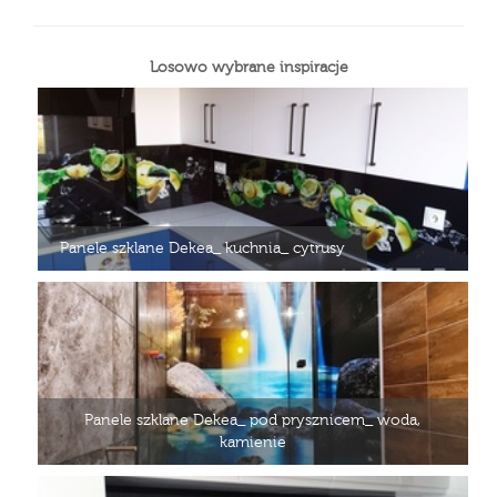
Losowo wybrane inspiracje
Panele szklane Dekea_ kuchnia_ cytrusy
Panele szklane Dekea_ pod prysznicem_ woda,
kamienie