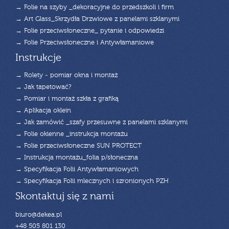
→ Folie na szyby _dekoracyjne do przedszkoli i firm
→ Art Glass_Skrzydła Drzwiowe z panelami szklanymi
→ Folie przeciwsłoneczne_ pytanie i odpowiedzi
→ Folie Przeciwsłoneczne i Antywłamaniowe
Instrukcje
→ Rolety - pomiar okna i montaż
→ Jak tapetować?
→ Pomiar i montaż szkła z grafiką
→ Aplikacja oklein
→ Jak zamówić _szafy przesuwne z panelami szklanymi
→ Folie okienne _instrukcja montażu
→ Folie przeciwsłoneczne SUN PROTECT
→ Instrukcja montażu_folia p/słoneczna
→ Specyfikacja Folii Antywłamaniowych
→ Specyfikacja Folii mlecznych i szronionych PZH
Skontaktuj się z nami
biuro@dekea.pl
+48 505 801 130