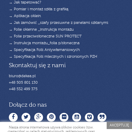
→ Jak tapetować?
→ Pomiar i montaż szkła z grafiką
→ Aplikacja oklein
→ Jak zamówić _szafy przesuwne z panelami szklanymi
→ Folie okienne _instrukcja montażu
→ Folie przeciwsłoneczne SUN PROTECT
→ Instrukcja montażu_folia p/słoneczna
→ Specyfikacja Folii Antywłamaniowych
→ Specyfikacja Folii mlecznych i szronionych PZH
Skontaktuj się z nami
biuro@dekea.pl
+48 505 801 130
+48 532 499 375
Dołącz do nas
AKCEPTUJĘ
Nasza strona internetowa używa plików cookies (tzw.
ciasteczka) w celach statystycznych, reklamowych oraz