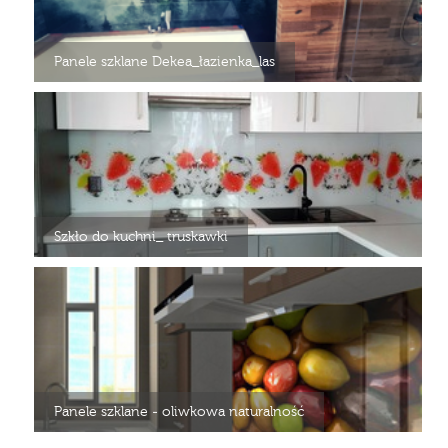
Panele szklane Dekea_łazienka_las
Szkło do kuchni_ truskawki
Panele szklane - oliwkowa naturalność