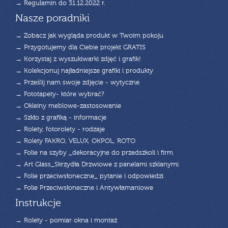
→ Regulamin do 31.12.2022 r.
Nasze poradniki
→ Zobacz jak wygląda produkt w Twoim pokoju
→ Przygotujemy dla Ciebie projekt GRATIS
→ Korzystaj z wyszukiwarki zdjęć i grafik!
→ Kolekcjonuj najładniejsze grafiki i produkty
→ Prześlij nam swoje zdjęcie - wytyczne
→ Fototapety- które wybrać?
→ Okleiny meblowe-zastosowanie
→ Szkło z grafiką - informacje
→ Rolety, fotorolety - rodzaje
→ Rolety FAKRO, VELUX, OKPOL, ROTO
→ Folie na szyby _dekoracyjne do przedszkoli i firm
→ Art Glass_Skrzydła Drzwiowe z panelami szklanymi
→ Folie przeciwsłoneczne_ pytanie i odpowiedzi
→ Folie Przeciwsłoneczne i Antywłamaniowe
Instrukcje
→ Rolety - pomiar okna i montaż