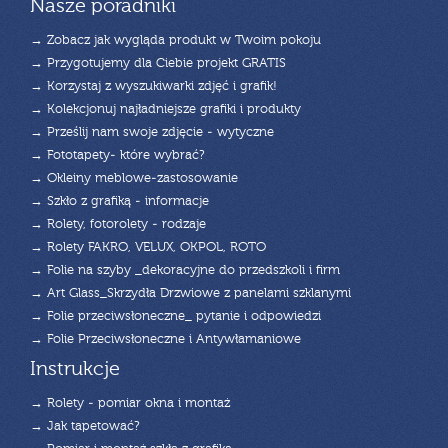
Nasze poradniki
→ Zobacz jak wygląda produkt w Twoim pokoju
→ Przygotujemy dla Ciebie projekt GRATIS
→ Korzystaj z wyszukiwarki zdjęć i grafik!
→ Kolekcjonuj najładniejsze grafiki i produkty
→ Prześlij nam swoje zdjęcie - wytyczne
→ Fototapety- które wybrać?
→ Okleiny meblowe-zastosowanie
→ Szkło z grafiką - informacje
→ Rolety, fotorolety - rodzaje
→ Rolety FAKRO, VELUX, OKPOL, ROTO
→ Folie na szyby _dekoracyjne do przedszkoli i firm
→ Art Glass_Skrzydła Drzwiowe z panelami szklanymi
→ Folie przeciwsłoneczne_ pytanie i odpowiedzi
→ Folie Przeciwsłoneczne i Antywłamaniowe
Instrukcje
→ Rolety - pomiar okna i montaż
→ Jak tapetować?