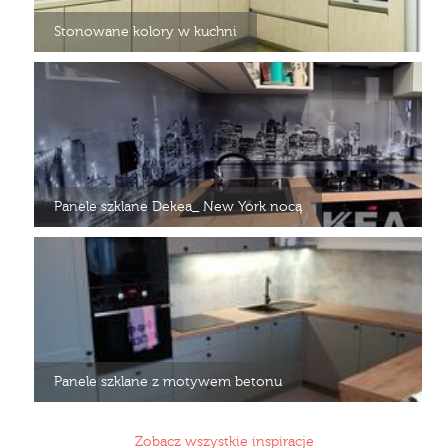
Stonowane kolory w kuchni
Panele szklane Dekea_ New York nocą
Panele szklane z motywem betonu
Zobacz wszystkie inspiracje