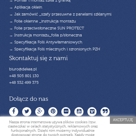
→ Pomiar i montaż szkła z grafiką
→ Aplikacja oklein
→ Jak zamówić _szafy przesuwne z panelami szklanymi
→ Folie okienne _instrukcja montażu
→ Folie przeciwsłoneczne SUN PROTECT
→ Instrukcja montażu_folia p/słoneczna
→ Specyfikacja Folii Antywłamaniowych
→ Specyfikacja Folii mlecznych i szronionych PZH
Skontaktuj się z nami
biuro@dekea.pl
+48 505 801 130
+48 532 499 375
Dołącz do nas
AKCEPTUJĘ
Nasza strona internetowa używa plików cookies (tzw.
ciasteczka) w celach statystycznych, reklamowych oraz
funkcjonalnych. Dzięki nim możemy indywidualnie
dostosować stronę do twoich potrzeb. Każdy może