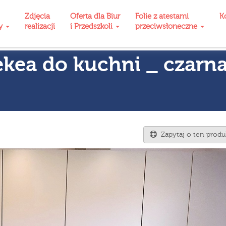
Zdjęcia
Oferta dla Biur
Folie z atestami
K
ty
realizacji
i Przedszkoli
przeciwsłoneczne
ekea do kuchni _ czarn
Zapytaj o ten produ