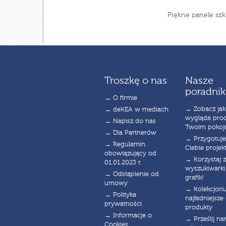
Piękne panele szk
Troszkę o nas
Nasze
poradnik
→ O firmie
→ Zobacz jak
→ deKEA w mediach
wygląda pro
→ Napisz do nas
Twoim pokoj
→ Dla Partnerów
→ Przygotuj
→ Regulamin
Ciebie projek
obowiązujący od
→ Korzystaj z
01.01.2023 r.
wyszukiwarki 
→ Odstąpienie od
grafik!
umowy
→ Kolekcjonu
→ Polityka
najładniejsze g
prywatności
produkty
→ Informacje o
→ Prześlij n
Cookies