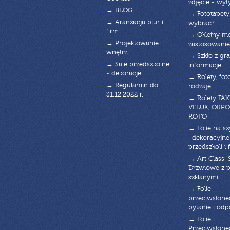
zdjęcie - wyt
→ BLOG
→ Fototapety
→ Aranżacja biur i
wybrać?
firm
→ Okleiny m
→ Projektowanie
zastosowanie
wnętrz
→ Szkło z gra
→ Sale przedszkolne
informacje
- dekoracje
→ Rolety, fot
→ Regulamin do
rodzaje
31.12.2022 r.
→ Rolety FAK
VELUX, OKPO
ROTO
→ Folie na s
_dekoracyjne
przedszkoli i 
→ Art Glass_
Drzwiowe z 
szklanymi
→ Folie
przeciwsłone
pytanie i od
→ Folie
Przeciwsłone