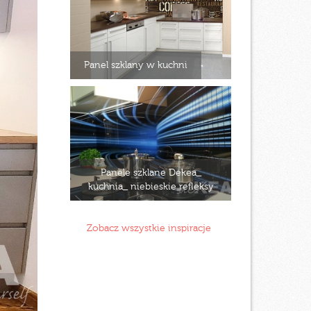
Panel szklany w kuchni
Panele szklane Dekea_
kuchnia_ niebieskie refleksy
Zobacz wszystkie inspiracje