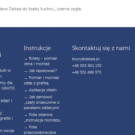
lane Dekea do białej kuchni_ czarna cegła.
Instrukcje
Skontaktuj się z nami
i
→ Rolety - pomiar
biuro@dekea.pl
okna i montaż
+48 505 801 130
dukt w
→ Jak tapetować?
+48 532 499 375
u
→ Pomiar i montaż
emy dla
szkła z grafiką
t GRATIS
→ Aplikacja oklein
→ Jak zamówić
zdjęć i
_szafy przesuwne z
panelami szklanymi
j
→ Folie okienne
rafiki i
_instrukcja montażu
→ Folie
am swoje
przeciwsłoneczne