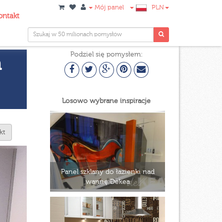
Mój panel
PLN
ontakt
Podziel się pomysłem:
a
Losowo wybrane inspiracje
kt
Panel szklany do łazienki nad
wannę Dekea