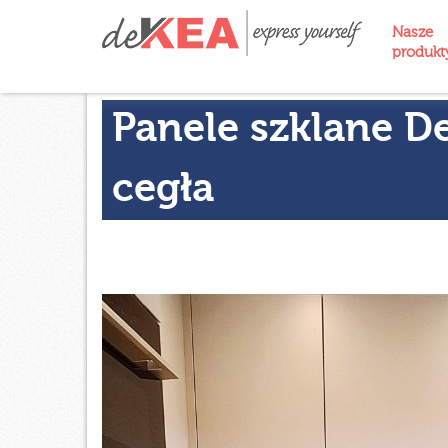
Nasze
produk
Panele szklane D
cegła