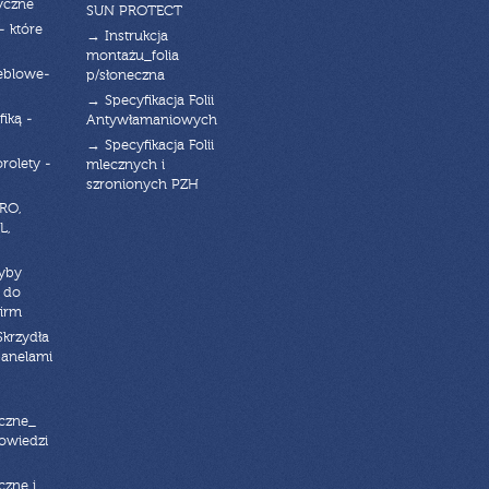
yczne
SUN PROTECT
- które
→ Instrukcja
montażu_folia
eblowe-
p/słoneczna
→ Specyfikacja Folii
fiką -
Antywłamaniowych
→ Specyfikacja Folii
orolety -
mlecznych i
szronionych PZH
RO,
L,
zyby
 do
firm
Skrzydła
panelami
czne_
powiedzi
czne i