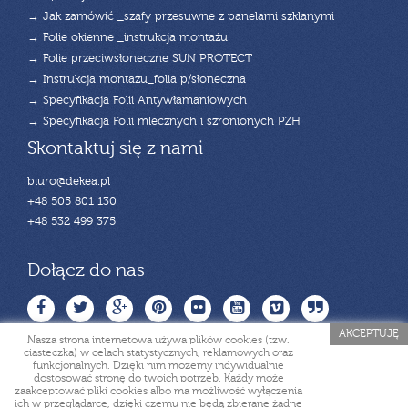
→ Jak zamówić _szafy przesuwne z panelami szklanymi
→ Folie okienne _instrukcja montażu
→ Folie przeciwsłoneczne SUN PROTECT
→ Instrukcja montażu_folia p/słoneczna
→ Specyfikacja Folii Antywłamaniowych
→ Specyfikacja Folii mlecznych i szronionych PZH
Skontaktuj się z nami
biuro@dekea.pl
+48 505 801 130
+48 532 499 375
Dołącz do nas
AKCEPTUJĘ
Nasza strona internetowa używa plików cookies (tzw.
ciasteczka) w celach statystycznych, reklamowych oraz
funkcjonalnych. Dzięki nim możemy indywidualnie
dostosować stronę do twoich potrzeb. Każdy może
zaakceptować pliki cookies albo ma możliwość wyłączenia
ich w przeglądarce, dzięki czemu nie będą zbierane żadne