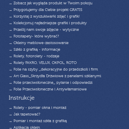
→ Zobacz jak wygląda produkt w Twoim pokoju
→ Przygotujemy dla Ciebie projekt GRATIS
→ Korzystaj z wyszukiwarki zdjęć i grafik!
→ Kolekcjonuj najładniejsze grafiki i produkty
→ Prześlij nam swoje zdjęcie - wytyczne
→ Fototapety- które wybrać?
→ Okleiny meblowe-zastosowanie
→ Szkło z grafiką - informacje
→ Rolety, fotorolety - rodzaje
→ Rolety FAKRO, VELUX, OKPOL, ROTO
→ Folie na szyby _dekoracyjne do przedszkoli i firm
→ Art Glass_Skrzydła Drzwiowe z panelami szklanymi
→ Folie przeciwsłoneczne_ pytanie i odpowiedzi
→ Folie Przeciwsłoneczne i Antywłamaniowe
Instrukcje
→ Rolety - pomiar okna i montaż
→ Jak tapetować?
→ Pomiar i montaż szkła z grafiką
→ Aplikacja oklein