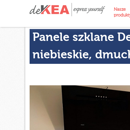
Nasze
produk
Panele szklane D
niebieskie, dmu