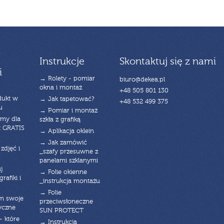
Instrukcje
Skontaktuj się z nami
i
→ Rolety - pomiar
biuro@dekea.pl
okna i montaż
+48 505 801 130
dukt w
→ Jak tapetować?
+48 532 499 375
u
→ Pomiar i montaż
emy dla
szkła z grafiką
t GRATIS
→ Aplikacja oklein
→ Jak zamówić
zdjęć i
_szafy przesuwne z
panelami szklanymi
j
→ Folie okienne
rafiki i
_instrukcja montażu
→ Folie
am swoje
przeciwsłoneczne
yczne
SUN PROTECT
- które
→ Instrukcja