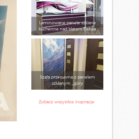
Laminowane panele szklane
kuchenne nad blatem Dekea
Szafa przesuwna z panelem
szklanym _góry
Zobacz wszystkie inspiracje