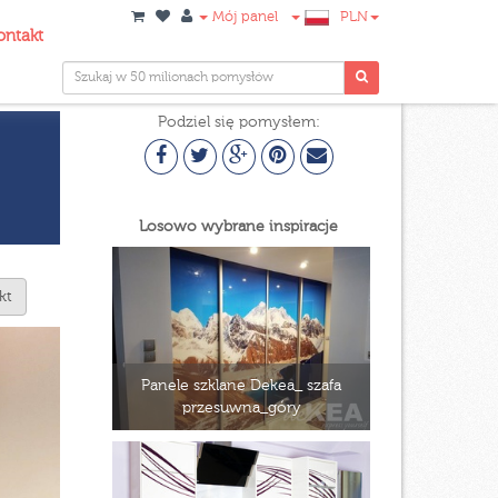
Mój panel
PLN
ontakt
Podziel się pomysłem:
Losowo wybrane inspiracje
kt
Panele szklane Dekea_ szafa
przesuwna_góry