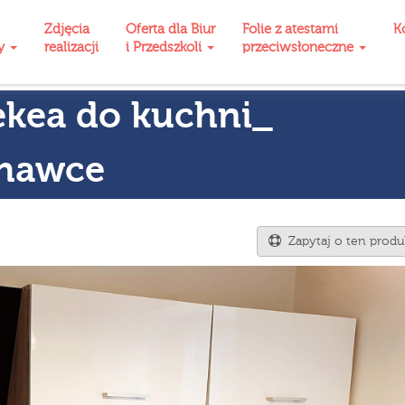
Zdjęcia
Oferta dla Biur
Folie z atestami
K
ty
realizacji
i Przedszkoli
przeciwsłoneczne
ekea do kuchni_
chawce
Zapytaj o ten produ