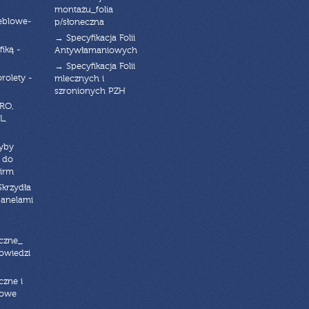
montażu_folia
eblowe-
p/słoneczna
→ Specyfikacja Folii
fiką -
Antywłamaniowych
→ Specyfikacja Folii
orolety -
mlecznych i
szronionych PZH
RO,
L,
zyby
 do
firm
Skrzydła
panelami
czne_
powiedzi
czne i
iowe