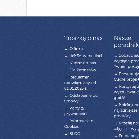
Troszkę o nas
Nasze
poradnik
→ O firmie
→ Zobacz jak
→ deKEA w mediach
wygląda pro
→ Napisz do nas
Twoim pokoj
→ Dla Partnerów
→ Przygotuj
→ Regulamin
Ciebie projek
obowiązujący od
→ Korzystaj z
01.01.2023 r.
wyszukiwarki 
→ Odstąpienie od
grafik!
umowy
→ Kolekcjonu
→ Polityka
najładniejsze g
prywatności
produkty
→ Informacje o
→ Prześlij n
Cookies
zdjęcie - wyt
→ BLOG
→ Fototapety