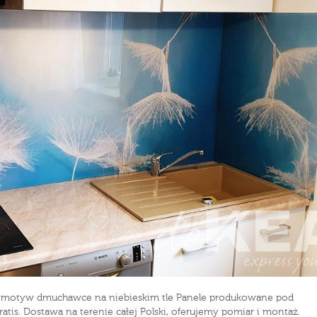
a _ motyw dmuchawce na niebieskim tle Panele produkowane pod
atis. Dostawa na terenie całej Polski, oferujemy pomiar i montaż.