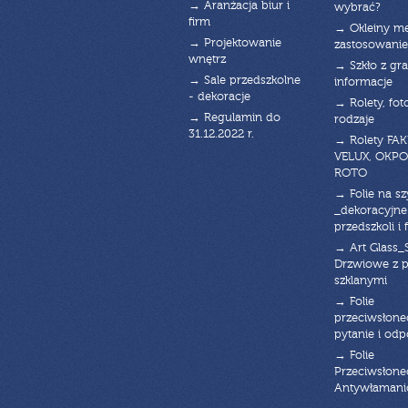
→ Aranżacja biur i
wybrać?
firm
→ Okleiny m
→ Projektowanie
zastosowanie
wnętrz
→ Szkło z gra
→ Sale przedszkolne
informacje
- dekoracje
→ Rolety, fot
→ Regulamin do
rodzaje
31.12.2022 r.
→ Rolety FAK
VELUX, OKPO
ROTO
→ Folie na s
_dekoracyjne
przedszkoli i 
→ Art Glass_
Drzwiowe z 
szklanymi
→ Folie
przeciwsłone
pytanie i od
→ Folie
Przeciwsłone
Antywłaman