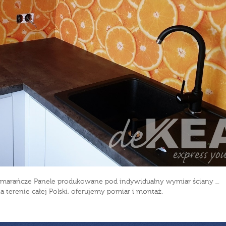
 pomarańcze Panele produkowane pod indywidualny wymiar ściany _
na terenie całej Polski, oferujemy pomiar i montaż.