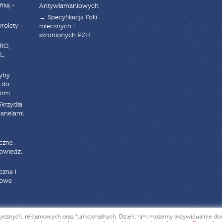
fiką -
Antywłamaniowych
→ Specyfikacja Folii
orolety -
mlecznych i
szronionych PZH
RO,
L,
zyby
 do
firm
Skrzydła
panelami
czne_
powiedzi
czne i
iowe
tystycznych, reklamowych oraz funkcjonalnych. Dzięki nim możemy indywidualnie 