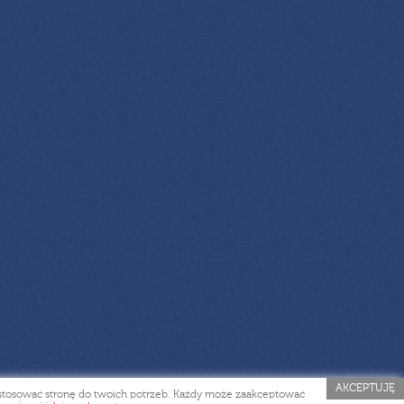
AKCEPTUJĘ
dostosować stronę do twoich potrzeb. Każdy może zaakceptować