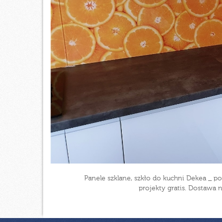
Panele szklane, szkło do kuchni Dekea _
projekty gratis. Dostawa 