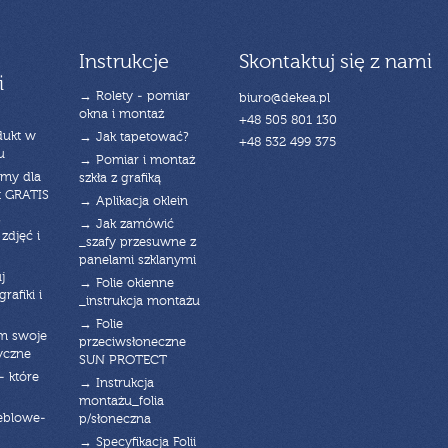
Instrukcje
Skontaktuj się z nami
i
→ Rolety - pomiar
biuro@dekea.pl
okna i montaż
+48 505 801 130
dukt w
→ Jak tapetować?
+48 532 499 375
u
→ Pomiar i montaż
emy dla
szkła z grafiką
t GRATIS
→ Aplikacja oklein
→ Jak zamówić
zdjęć i
_szafy przesuwne z
panelami szklanymi
j
→ Folie okienne
rafiki i
_instrukcja montażu
→ Folie
am swoje
przeciwsłoneczne
yczne
SUN PROTECT
- które
→ Instrukcja
montażu_folia
eblowe-
p/słoneczna
→ Specyfikacja Folii