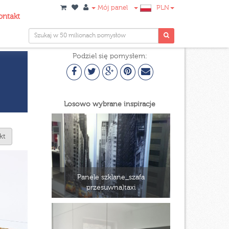
Mój panel
PLN
ontakt
Podziel się pomysłem:
Losowo wybrane inspiracje
kt
Panele szklane_szafa
przesuwna)taxi