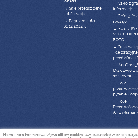
wnętrz
→ Szkło z gra
→ Sale przedszkolne
informacje
- dekoracje
→ Rolety, fot
→ Regulamin do
rodzaje
31.12.2022 r.
→ Rolety FAK
VELUX, OKPO
ROTO
→ Folie na s
_dekoracyjne
przedszkoli i 
→ Art Glass_
Drzwiowe z 
szklanymi
→ Folie
przeciwsłone
pytanie i od
→ Folie
Przeciwsłone
Antywłaman
Nasza strona internetowa używa plików cookies (tzw. ciasteczka) w celach sta