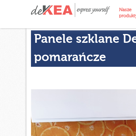
Nasze
produk
Panele szklane D
pomarańcze