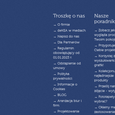
Troszkę o nas
Nasze
poradnik
→ O firmie
→ Zobacz jak
→ deKEA w mediach
wygląda pro
→ Napisz do nas
Twoim pokoj
→ Dla Partnerów
→ Przygotuj
→ Regulamin
Ciebie projek
obowiązujący od
→ Korzystaj z
01.01.2023 r.
wyszukiwarki 
→ Odstąpienie od
grafik!
umowy
→ Kolekcjonu
→ Polityka
najładniejsze g
prywatności
produkty
→ Informacje o
→ Prześlij n
Cookies
zdjęcie - wyt
→ BLOG
→ Fototapety
→ Aranżacja biur i
wybrać?
firm
→ Okleiny m
→ Projektowanie
zastosowanie