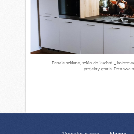
Panele szklane, szkło do kuchni _ koloro
projekty gratis. Dostawa 