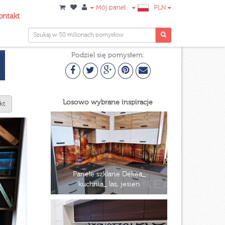
Mój panel
PLN
ontakt
Podziel się pomysłem:
Losowo wybrane inspiracje
kt
Panele szklane Dekea_
kuchnia_ las, jesien