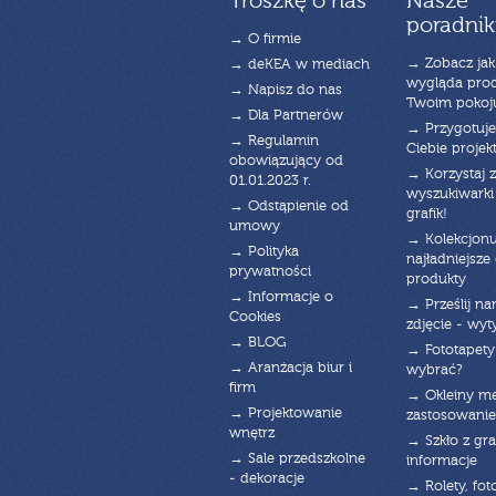
Troszkę o nas
Nasze
poradnik
→ O firmie
→ Zobacz jak
→ deKEA w mediach
wygląda pro
→ Napisz do nas
Twoim pokoj
→ Dla Partnerów
→ Przygotuj
→ Regulamin
Ciebie projek
obowiązujący od
→ Korzystaj z
01.01.2023 r.
wyszukiwarki 
→ Odstąpienie od
grafik!
umowy
→ Kolekcjonu
→ Polityka
najładniejsze g
prywatności
produkty
→ Informacje o
→ Prześlij n
Cookies
zdjęcie - wyt
→ BLOG
→ Fototapety
→ Aranżacja biur i
wybrać?
firm
→ Okleiny m
→ Projektowanie
zastosowanie
wnętrz
→ Szkło z gra
→ Sale przedszkolne
informacje
- dekoracje
→ Rolety, fot