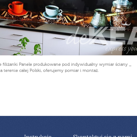
we filiżanki Panele produkowane pod indywidualny wymiar ściany _
na terenie całej Polski, oferujemy pomiar i montaż.