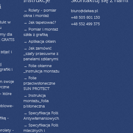
Instrukcje
Skontaktuj się z nami
i
→ Rolety - pomiar
biuro@dekea.pl
okna i montaż
+48 505 801 130
dukt w
→ Jak tapetować?
+48 532 499 375
u
→ Pomiar i montaż
emy dla
szkła z grafiką
t GRATIS
→ Aplikacja oklein
→ Jak zamówić
zdjęć i
_szafy przesuwne z
panelami szklanymi
j
→ Folie okienne
rafiki i
_instrukcja montażu
→ Folie
am swoje
przeciwsłoneczne
yczne
SUN PROTECT
- które
→ Instrukcja
montażu_folia
eblowe-
p/słoneczna
→ Specyfikacja Folii
fiką -
Antywłamaniowych
→ Specyfikacja Folii
orolety -
mlecznych i