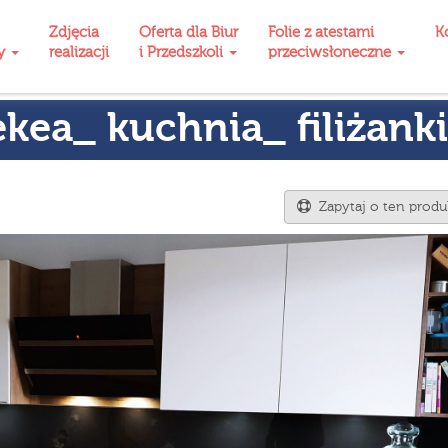
Zdjęcia
Oferta dla Biur
Folie z atestami
K
ty
realizacji
i Przedszkoli
przeciwsłoneczne
kea_ kuchnia_ filiżanki
Zapytaj o ten produ