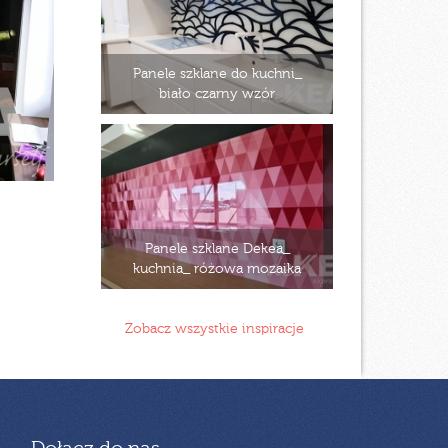
Panele szklane do kuchni_
biało czarny wzór
Panele szklane Dekea_
kuchnia_ różowa mozaika
Zobacz wszystkie inspiracje