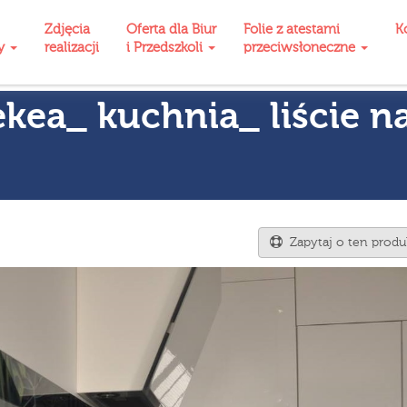
Zdjęcia
Oferta dla Biur
Folie z atestami
K
ty
realizacji
i Przedszkoli
przeciwsłoneczne
ekea_ kuchnia_ liście n
Zapytaj o ten produ