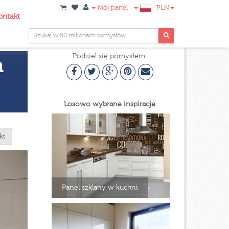
Mój panel
PLN
ontakt
Podziel się pomysłem:
a
Losowo wybrane inspiracje
kt
Panel szklany w kuchni