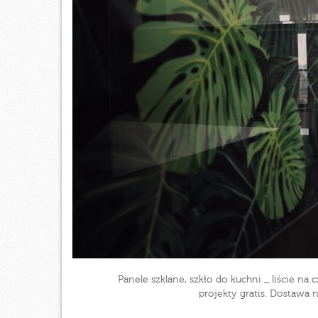
Panele szklane, szkło do kuchni _ liście 
projekty gratis. Dostawa 