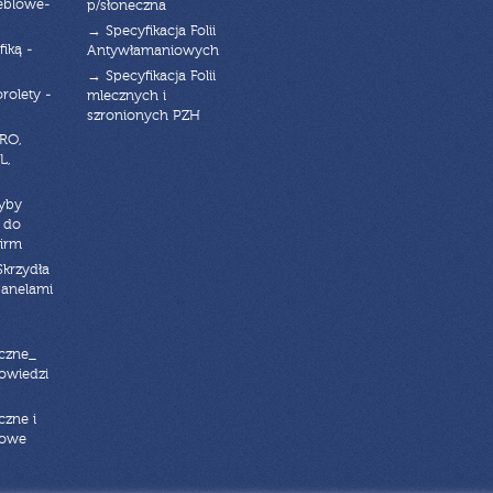
eblowe-
p/słoneczna
→ Specyfikacja Folii
fiką -
Antywłamaniowych
→ Specyfikacja Folii
orolety -
mlecznych i
szronionych PZH
RO,
L,
zyby
 do
firm
Skrzydła
panelami
czne_
powiedzi
czne i
iowe