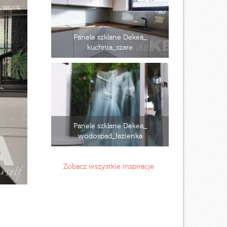
Panele szklane Dekea_
kuchnia_szare
Panele szklane Dekea_
wodospad_łazienka
Zobacz wszystkie inspiracje