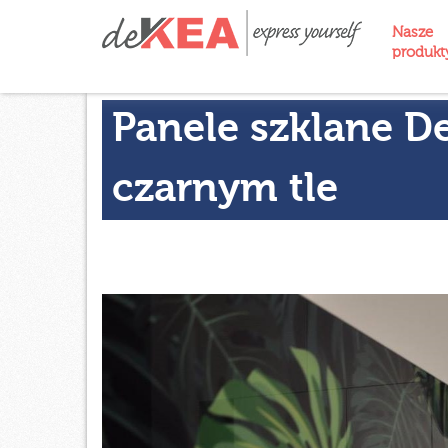
Nasze
produk
Panele szklane D
czarnym tle