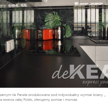
na czarnym tle Panele produkowane pod indywidualny wymiar ściany _
na terenie całej Polski, oferujemy pomiar i montaż.