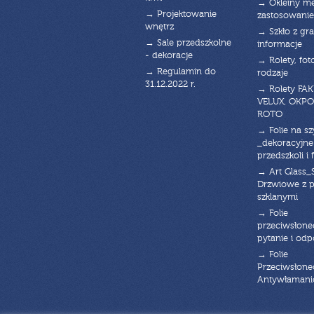
→ Okleiny m
→ Projektowanie
zastosowanie
wnętrz
→ Szkło z gra
→ Sale przedszkolne
informacje
- dekoracje
→ Rolety, fot
→ Regulamin do
rodzaje
31.12.2022 r.
→ Rolety FAK
VELUX, OKPO
ROTO
→ Folie na s
_dekoracyjne
przedszkoli i 
→ Art Glass_
Drzwiowe z 
szklanymi
→ Folie
przeciwsłone
pytanie i od
→ Folie
Przeciwsłone
Antywłaman