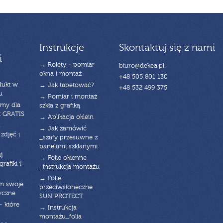
Instrukcje
Skontaktuj się z nami
i
→ Rolety - pomiar
biuro@dekea.pl
okna i montaż
+48 505 801 130
dukt w
→ Jak tapetować?
+48 532 499 375
u
→ Pomiar i montaż
emy dla
szkła z grafiką
t GRATIS
→ Aplikacja oklein
→ Jak zamówić
zdjęć i
_szafy przesuwne z
panelami szklanymi
j
→ Folie okienne
rafiki i
_instrukcja montażu
→ Folie
am swoje
przeciwsłoneczne
yczne
SUN PROTECT
- które
→ Instrukcja
montażu_folia