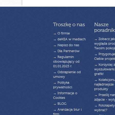
Troszkę o nas
Nasze
poradnik
→ O firmie
→ Zobacz jak
→ deKEA w mediach
wygląda pro
→ Napisz do nas
Twoim pokoj
→ Dla Partnerów
→ Przygotuj
→ Regulamin
Ciebie projek
obowiązujący od
→ Korzystaj z
01.01.2023 r.
wyszukiwarki 
→ Odstąpienie od
grafik!
umowy
→ Kolekcjonu
→ Polityka
najładniejsze g
prywatności
produkty
→ Informacje o
→ Prześlij n
Cookies
zdjęcie - wyt
→ BLOG
→ Fototapety
→ Aranżacja biur i
wybrać?
firm