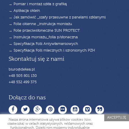
→ Pomiar i montaż szkła z grafiką
→ Aplikacja oklein
→ Jak zamówić _szafy przesuwne z panelami szklanymi
→ Folie okienne _instrukcja montażu
→ Folie przeciwsłoneczne SUN PROTECT
→ Instrukcja montażu_folia p/słoneczna
→ Specyfikacja Folii Antywłamaniowych
→ Specyfikacja Folii mlecznych i szronionych PZH
Skontaktuj się z nami
biuro@dekea.pl
+48 505 801 130
+48 532 499 375
Dołącz do nas
AKCEPTUJĘ
Nasza strona internetowa używa plików cookies (tzw.
ciasteczka) w celach statystycznych, reklamowych oraz
funkcjonalnych. Dzięki nim możemy indywidualnie