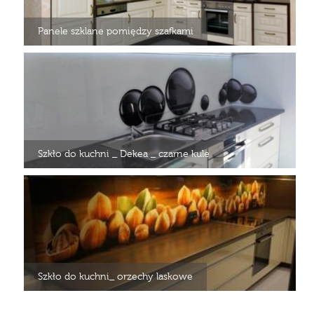
Panele szklane pomiędzy szafkami
Szkło do kuchni _ Dekea _ czarne kule
Szkło do kuchni_ orzechy laskowe