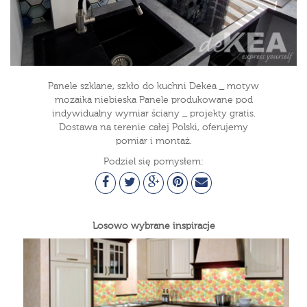
Panele szklane, szkło do kuchni Dekea _ motyw
mozaika niebieska Panele produkowane pod
indywidualny wymiar ściany _ projekty gratis.
Dostawa na terenie całej Polski, oferujemy
pomiar i montaż.
Podziel się pomysłem:
Losowo wybrane inspiracje