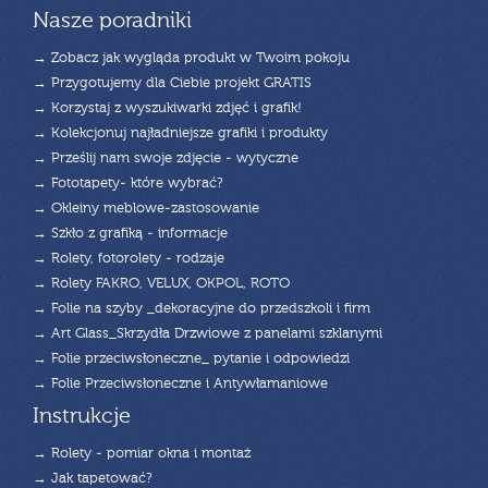
Nasze poradniki
→ Zobacz jak wygląda produkt w Twoim pokoju
→ Przygotujemy dla Ciebie projekt GRATIS
→ Korzystaj z wyszukiwarki zdjęć i grafik!
→ Kolekcjonuj najładniejsze grafiki i produkty
→ Prześlij nam swoje zdjęcie - wytyczne
→ Fototapety- które wybrać?
→ Okleiny meblowe-zastosowanie
→ Szkło z grafiką - informacje
→ Rolety, fotorolety - rodzaje
→ Rolety FAKRO, VELUX, OKPOL, ROTO
→ Folie na szyby _dekoracyjne do przedszkoli i firm
→ Art Glass_Skrzydła Drzwiowe z panelami szklanymi
→ Folie przeciwsłoneczne_ pytanie i odpowiedzi
→ Folie Przeciwsłoneczne i Antywłamaniowe
Instrukcje
→ Rolety - pomiar okna i montaż
→ Jak tapetować?