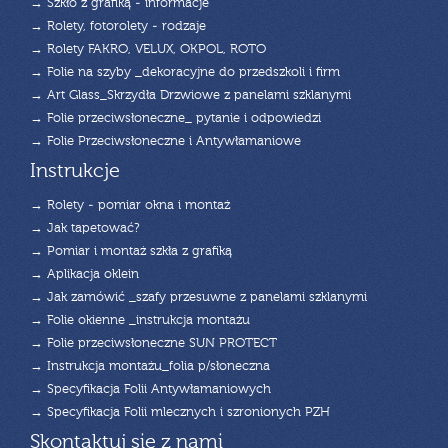
→ Szkło z grafiką - informacje
→ Rolety, fotorolety - rodzaje
→ Rolety FAKRO, VELUX, OKPOL, ROTO
→ Folie na szyby _dekoracyjne do przedszkoli i firm
→ Art Glass_Skrzydła Drzwiowe z panelami szklanymi
→ Folie przeciwsłoneczne_ pytanie i odpowiedzi
→ Folie Przeciwsłoneczne i Antywłamaniowe
Instrukcje
→ Rolety - pomiar okna i montaż
→ Jak tapetować?
→ Pomiar i montaż szkła z grafiką
→ Aplikacja oklein
→ Jak zamówić _szafy przesuwne z panelami szklanymi
→ Folie okienne _instrukcja montażu
→ Folie przeciwsłoneczne SUN PROTECT
→ Instrukcja montażu_folia p/słoneczna
→ Specyfikacja Folii Antywłamaniowych
→ Specyfikacja Folii mlecznych i szronionych PZH
Skontaktuj się z nami