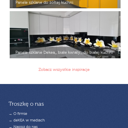
Panele szklane do żółtej kuchni
Panele szklane Dekea_ białe kwiaty_ do białej kuchni
Zobacz wszystkie inspiracje
Troszkę o nas
→ O firmie
→ deKEA w mediach
→ Napisz do nas