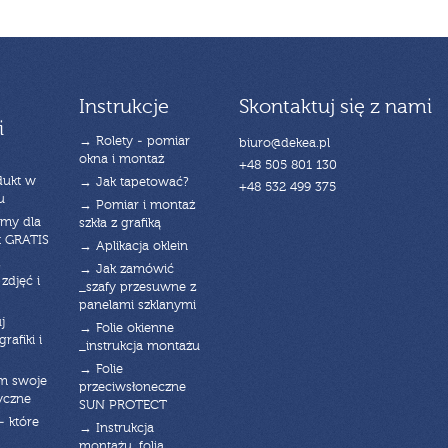
Instrukcje
Skontaktuj się z nami
i
→ Rolety - pomiar
biuro@dekea.pl
okna i montaż
+48 505 801 130
dukt w
→ Jak tapetować?
+48 532 499 375
u
→ Pomiar i montaż
emy dla
szkła z grafiką
t GRATIS
→ Aplikacja oklein
→ Jak zamówić
zdjęć i
_szafy przesuwne z
panelami szklanymi
j
→ Folie okienne
rafiki i
_instrukcja montażu
→ Folie
am swoje
przeciwsłoneczne
yczne
SUN PROTECT
- które
→ Instrukcja
montażu_folia