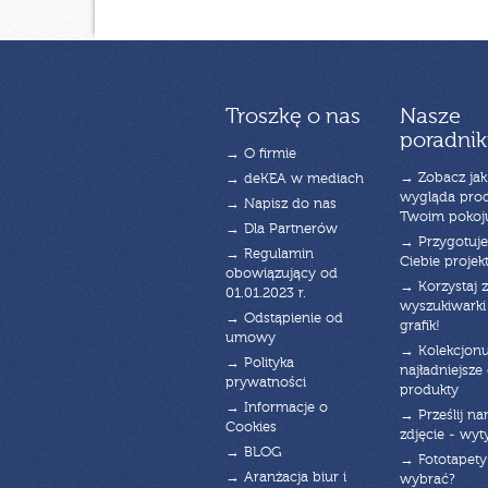
Troszkę o nas
Nasze
poradnik
→ O firmie
→ Zobacz jak
→ deKEA w mediach
wygląda pro
→ Napisz do nas
Twoim pokoj
→ Dla Partnerów
→ Przygotuj
→ Regulamin
Ciebie projek
obowiązujący od
→ Korzystaj z
01.01.2023 r.
wyszukiwarki 
→ Odstąpienie od
grafik!
umowy
→ Kolekcjonu
→ Polityka
najładniejsze g
prywatności
produkty
→ Informacje o
→ Prześlij n
Cookies
zdjęcie - wyt
→ BLOG
→ Fototapety
→ Aranżacja biur i
wybrać?