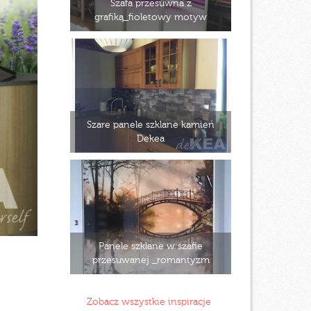
Szafa przesuwna z
grafiką_fioletowy motyw
Szare panele szklane kamień
Dekea
Panele szklane w szafie
przesuwanej _romantyzm
Zobacz wszystkie inspiracje