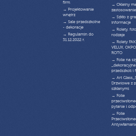
firm
→ Okleiny m
→ Projektowanie
zastosowanie
wnętrz
→ Szkło z gra
→ Sale przedszkolne
informacje
- dekoracje
→ Rolety, fot
→ Regulamin do
rodzaje
31.12.2022 r.
→ Rolety FAK
VELUX, OKPO
ROTO
→ Folie na s
_dekoracyjne
przedszkoli i 
→ Art Glass_
Drzwiowe z 
szklanymi
→ Folie
przeciwsłone
pytanie i od
→ Folie
Przeciwsłone
Antywłaman