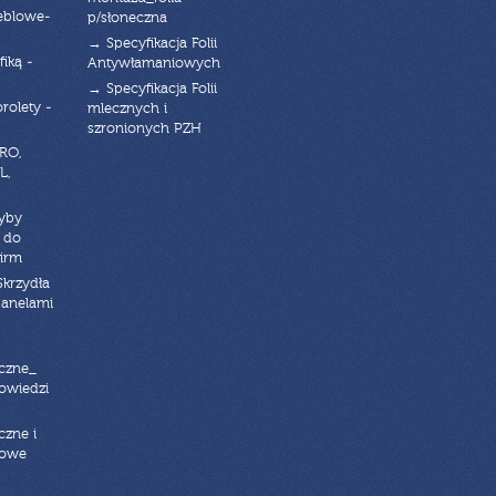
eblowe-
p/słoneczna
→ Specyfikacja Folii
fiką -
Antywłamaniowych
→ Specyfikacja Folii
orolety -
mlecznych i
szronionych PZH
RO,
L,
zyby
 do
firm
Skrzydła
panelami
czne_
powiedzi
czne i
iowe