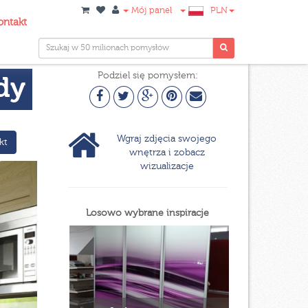
Mój panel
PLN
ontakt
Podziel się pomysłem:
dy
Wgraj zdjęcia swojego
kt
wnętrza i zobacz
wizualizacje
Losowo wybrane inspiracje