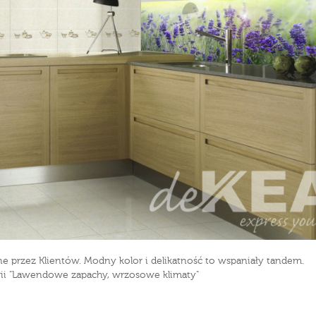
 przez Klientów. Modny kolor i delikatność to wspaniały tandem.
erii "Lawendowe zapachy, wrzosowe klimaty"