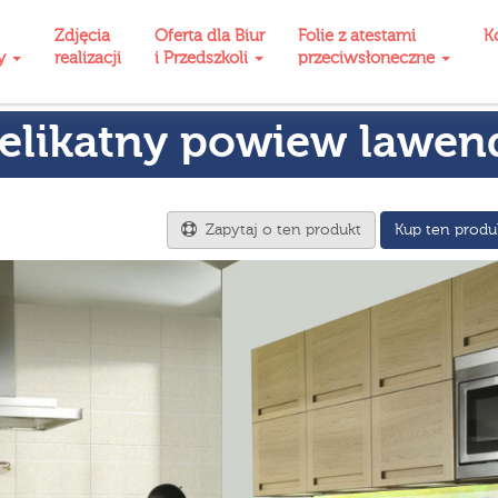
Zdjęcia
Oferta dla Biur
Folie z atestami
K
ty
realizacji
i Przedszkoli
przeciwsłoneczne
delikatny powiew lawen
Zapytaj o ten produkt
Kup ten produ