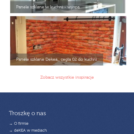
Panele szklane w kuchni - wyspa
Panele szklane Dekea_ cegła 02 do kuchni
Zobacz wszystkie inspiracje
Troszkę o nas
→ O firmie
→ deKEA w mediach