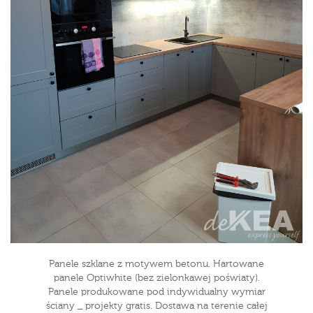
Panele szklane z motywem betonu. Hartowane
panele Optiwhite (bez zielonkawej poświaty).
Panele produkowane pod indywidualny wymiar
ściany _ projekty gratis. Dostawa na terenie całej