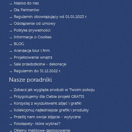
→ Napisz do nas
→ Dla Partnerów
→ Regulamin obowiązujący od 01.01.2023 r.
→ Odstąpienie od umowy
→ Polityka prywatności
→ Informacje o Cookies
→ BLOG
→ Aranżacja biur i firm
→ Projektowanie wnętrz
→ Sale przedszkolne - dekoracje
→ Regulamin do 31.12.2022 r.
Nasze poradniki
→ Zobacz jak wygląda produkt w Twoim pokoju
→ Przygotujemy dla Ciebie projekt GRATIS
→ Korzystaj z wyszukiwarki zdjęć i grafik!
→ Kolekcjonuj najładniejsze grafiki i produkty
→ Prześlij nam swoje zdjęcie - wytyczne
→ Fototapety- które wybrać?
→ Okleiny meblowe-zastosowanie