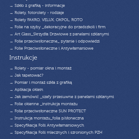
→ Szkło z grafiką - informacje
→ Rolety, fotorolety - rodzaje
→ Rolety FAKRO, VELUX, OKPOL, ROTO
→ Folie na szyby _dekoracyjne do przedszkoli i firm
→ Art Glass_Skrzydła Drzwiowe z panelami szklanymi
→ Folie przeciwsłoneczne_ pytanie i odpowiedzi
→ Folie Przeciwsłoneczne i Antywłamaniowe
Instrukcje
→ Rolety - pomiar okna i montaż
→ Jak tapetować?
→ Pomiar i montaż szkła z grafiką
→ Aplikacja oklein
→ Jak zamówić _szafy przesuwne z panelami szklanymi
→ Folie okienne _instrukcja montażu
→ Folie przeciwsłoneczne SUN PROTECT
→ Instrukcja montażu_folia p/słoneczna
→ Specyfikacja Folii Antywłamaniowych
→ Specyfikacja Folii mlecznych i szronionych PZH