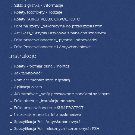
→ Szkło z grafiką - informacje
→ Rolety, fotorolety - rodzaje
→ Rolety FAKRO, VELUX, OKPOL, ROTO
→ Folie na szyby _dekoracyjne do przedszkoli i firm
→ Art Glass_Skrzydła Drzwiowe z panelami szklanymi
→ Folie przeciwsłoneczne_ pytanie i odpowiedzi
→ Folie Przeciwsłoneczne i Antywłamaniowe
Instrukcje
→ Rolety - pomiar okna i montaż
→ Jak tapetować?
→ Pomiar i montaż szkła z grafiką
→ Aplikacja oklein
→ Jak zamówić _szafy przesuwne z panelami szklanymi
→ Folie okienne _instrukcja montażu
→ Folie przeciwsłoneczne SUN PROTECT
→ Instrukcja montażu_folia p/słoneczna
→ Specyfikacja Folii Antywłamaniowych
→ Specyfikacja Folii mlecznych i szronionych PZH