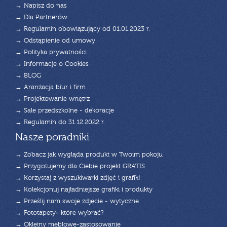
→ Napisz do nas
→ Dla Partnerów
→ Regulamin obowiązujący od 01.01.2023 r.
→ Odstąpienie od umowy
→ Polityka prywatności
→ Informacje o Cookies
→ BLOG
→ Aranżacja biur i firm
→ Projektowanie wnętrz
→ Sale przedszkolne - dekoracje
→ Regulamin do 31.12.2022 r.
Nasze poradniki
→ Zobacz jak wygląda produkt w Twoim pokoju
→ Przygotujemy dla Ciebie projekt GRATIS
→ Korzystaj z wyszukiwarki zdjęć i grafik!
→ Kolekcjonuj najładniejsze grafiki i produkty
→ Prześlij nam swoje zdjęcie - wytyczne
→ Fototapety- które wybrać?
→ Okleiny meblowe-zastosowanie