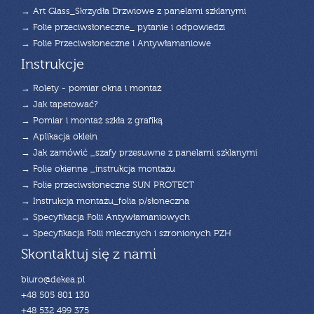
→ Art Glass_Skrzydła Drzwiowe z panelami szklanymi
→ Folie przeciwsłoneczne_ pytanie i odpowiedzi
→ Folie Przeciwsłoneczne i Antywłamaniowe
Instrukcje
→ Rolety - pomiar okna i montaż
→ Jak tapetować?
→ Pomiar i montaż szkła z grafiką
→ Aplikacja oklein
→ Jak zamówić _szafy przesuwne z panelami szklanymi
→ Folie okienne _instrukcja montażu
→ Folie przeciwsłoneczne SUN PROTECT
→ Instrukcja montażu_folia p/słoneczna
→ Specyfikacja Folii Antywłamaniowych
→ Specyfikacja Folii mlecznych i szronionych PZH
Skontaktuj się z nami
biuro@dekea.pl
+48 505 801 130
+48 532 499 375