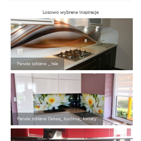
Losowo wybrane inspiracje
Panele szklane _ fala
Panele szklane Dekea_ kuchnia_ kwiaty