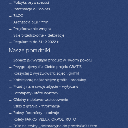
→ Polityka prywatności
→ Informacje o Cookies
→ BLOG
→ Aranżacja biur i firm
→ Projektowanie wnętrz
→ Sale przedszkolne - dekoracje
→ Regulamin do 31.12.2022 r.
Nasze poradniki
→ Zobacz jak wygląda produkt w Twoim pokoju
→ Przygotujemy dla Ciebie projekt GRATIS
→ Korzystaj z wyszukiwarki zdjęć i grafik!
→ Kolekcjonuj najładniejsze grafiki i produkty
→ Prześlij nam swoje zdjęcie - wytyczne
→ Fototapety- które wybrać?
→ Okleiny meblowe-zastosowanie
→ Szkło z grafiką - informacje
→ Rolety, fotorolety - rodzaje
→ Rolety FAKRO, VELUX, OKPOL, ROTO
→ Folie na szyby _dekoracyjne do przedszkoli i firm