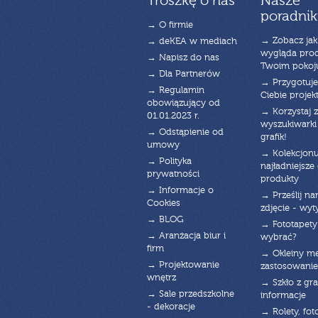
Troszkę o nas
Nasze
poradnik
→ O firmie
→ Zobacz jak
→ deKEA w mediach
wygląda pro
→ Napisz do nas
Twoim pokoj
→ Dla Partnerów
→ Przygotuj
→ Regulamin
Ciebie projek
obowiązujący od
→ Korzystaj z
01.01.2023 r.
wyszukiwarki 
→ Odstąpienie od
grafik!
umowy
→ Kolekcjonu
→ Polityka
najładniejsze g
prywatności
produkty
→ Informacje o
→ Prześlij n
Cookies
zdjęcie - wyt
→ BLOG
→ Fototapety
→ Aranżacja biur i
wybrać?
firm
→ Okleiny m
→ Projektowanie
zastosowanie
wnętrz
→ Szkło z gra
→ Sale przedszkolne
informacje
- dekoracje
→ Rolety, fot