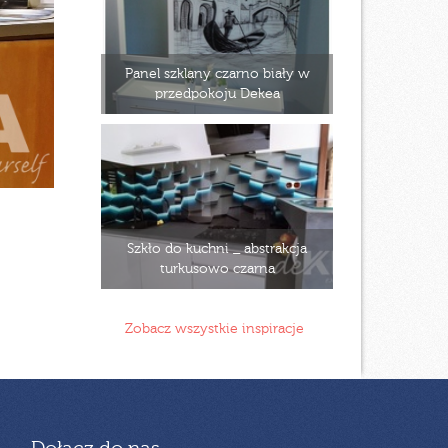
Panel szklany czarno biały w
przedpokoju Dekea
Szkło do kuchni _ abstrakcja
turkusowo czarna
Zobacz wszystkie inspiracje