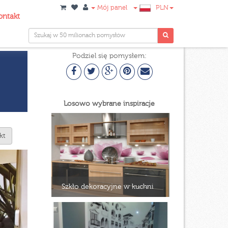
Mój panel
PLN
ontakt
Podziel się pomysłem:
m
Losowo wybrane inspiracje
kt
Szkło dekoracyjne w kuchni