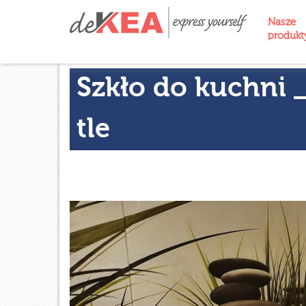
Nasze
produk
Szkło do kuchni _
tle