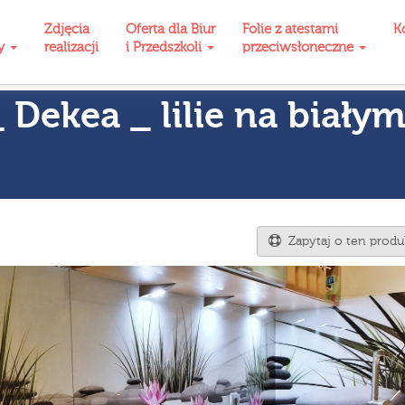
Zdjęcia
Oferta dla Biur
Folie z atestami
K
ty
realizacji
i Przedszkoli
przeciwsłoneczne
 Dekea _ lilie na biały
Zapytaj o ten produ