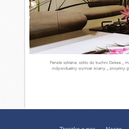
Panele szklane, szkło do kuchni Dekea _ m
indywidualny wymiar ściany _ projekty gr