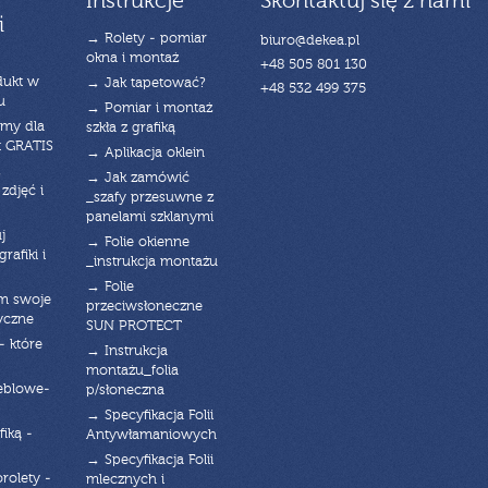
Instrukcje
Skontaktuj się z nami
i
→ Rolety - pomiar
biuro@dekea.pl
okna i montaż
+48 505 801 130
dukt w
→ Jak tapetować?
+48 532 499 375
u
→ Pomiar i montaż
emy dla
szkła z grafiką
t GRATIS
→ Aplikacja oklein
→ Jak zamówić
zdjęć i
_szafy przesuwne z
panelami szklanymi
j
→ Folie okienne
rafiki i
_instrukcja montażu
→ Folie
am swoje
przeciwsłoneczne
yczne
SUN PROTECT
- które
→ Instrukcja
montażu_folia
eblowe-
p/słoneczna
→ Specyfikacja Folii
fiką -
Antywłamaniowych
→ Specyfikacja Folii
orolety -
mlecznych i