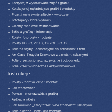
→ Korzystaj z wyszukiwarki zdjęć i grafik!
→ Kolekcjonuj najładniejsze grafiki i produkty
→ Prześlij nam swoje zdjęcie - wytyczne
→ Fototapety- które wybrać?
→ Okleiny meblowe-zastosowanie
→ Szkło z grafiką - informacje
→ Rolety, fotorolety - rodzaje
→ Rolety FAKRO, VELUX, OKPOL, ROTO
→ Folie na szyby _dekoracyjne do przedszkoli i firm
→ Art Glass_Skrzydła Drzwiowe z panelami szklanymi
→ Folie przeciwsłoneczne_ pytanie i odpowiedzi
→ Folie Przeciwsłoneczne i Antywłamaniowe
Instrukcje
→ Rolety - pomiar okna i montaż
→ Jak tapetować?
→ Pomiar i montaż szkła z grafiką
→ Aplikacja oklein
→ Jak zamówić _szafy przesuwne z panelami szklanymi
→ Folie okienne _instrukcja montażu