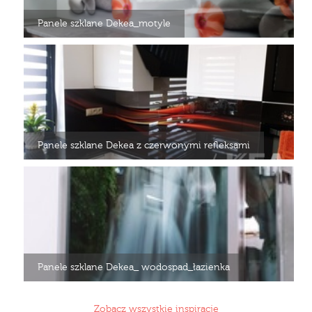
Panele szklane Dekea_motyle
Panele szklane Dekea z czerwonymi refleksami
Panele szklane Dekea_ wodospad_łazienka
Zobacz wszystkie inspiracje