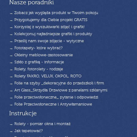
Nasze poradniki
→ Zobacz jak wygląda produkt w Twoim pokoju
→ Przygotujemy dla Ciebie projekt GRATIS
→ Korzystaj z wyszukiwarki zdjęć i grafik!
→ Kolekcjonuj najładniejsze grafiki i produkty
→ Prześlij nam swoje zdjęcie - wytyczne
→ Fototapety- które wybrać?
→ Okleiny meblowe-zastosowanie
→ Szkło z grafiką - informacje
→ Rolety, fotorolety - rodzaje
→ Rolety FAKRO, VELUX, OKPOL, ROTO
→ Folie na szyby _dekoracyjne do przedszkoli i firm
→ Art Glass_Skrzydła Drzwiowe z panelami szklanymi
→ Folie przeciwsłoneczne_ pytanie i odpowiedzi
→ Folie Przeciwsłoneczne i Antywłamaniowe
Instrukcje
→ Rolety - pomiar okna i montaż
→ Jak tapetować?