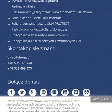
→ Pomiar i montaż szkła z grafiką
→ Aplikacja oklein
→ Jak zamówić _szafy przesuwne z panelami szklanymi
→ Folie okienne _instrukcja montażu
→ Folie przeciwsłoneczne SUN PROTECT
→ Instrukcja montażu_folia p/słoneczna
→ Specyfikacja Folii Antywłamaniowych
→ Specyfikacja Folii mlecznych i szronionych PZH
Skontaktuj się z nami
biuro@dekea.pl
+48 505 801 130
+48 532 499 375
Dołącz do nas
AKCEPTUJĘ
Nasza strona internetowa używa plików cookies (tzw.
ciasteczka) w celach statystycznych, reklamowych oraz
funkcjonalnych. Dzięki nim możemy indywidualnie
dostosować stronę do twoich potrzeb. Każdy może