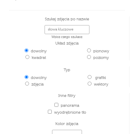
Szukaj zdjęcia po nazwie
Wpisz czego szukasz
Układ zdjęcia
dowolny
pionowy
kwadrat
poziomy
Typ
dowolny
grafiki
zdjęcia
wektory
Inne filtry
panorama
wyodrębnione tło
Kolor zdjęcia