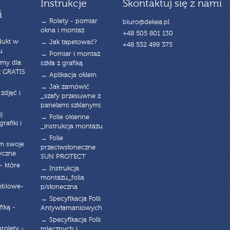
Instrukcje
Skontaktuj się z nami
i
→ Rolety - pomiar
biuro@dekea.pl
okna i montaż
+48 505 801 130
dukt w
→ Jak tapetować?
+48 532 499 375
u
→ Pomiar i montaż
emy dla
szkła z grafiką
t GRATIS
→ Aplikacja oklein
→ Jak zamówić
zdjęć i
_szafy przesuwne z
panelami szklanymi
j
→ Folie okienne
rafiki i
_instrukcja montażu
→ Folie
am swoje
przeciwsłoneczne
yczne
SUN PROTECT
- które
→ Instrukcja
montażu_folia
eblowe-
p/słoneczna
→ Specyfikacja Folii
fiką -
Antywłamaniowych
→ Specyfikacja Folii
orolety -
mlecznych i