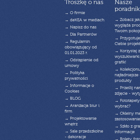
Troszkę o nas
Nasze
poradnik
→ O firmie
→ Zobacz jak
→ deKEA w mediach
wygląda pro
→ Napisz do nas
Twoim pokoj
→ Dla Partnerów
→ Przygotuj
→ Regulamin
Ciebie projek
obowiązujący od
→ Korzystaj z
01.01.2023 r.
wyszukiwarki 
→ Odstąpienie od
grafik!
umowy
→ Kolekcjonu
→ Polityka
najładniejsze g
prywatności
produkty
→ Informacje o
→ Prześlij n
Cookies
zdjęcie - wyt
→ BLOG
→ Fototapety
→ Aranżacja biur i
wybrać?
firm
→ Okleiny m
→ Projektowanie
zastosowanie
wnętrz
→ Szkło z gra
→ Sale przedszkolne
informacje
- dekoracje
→ Rolety, fot