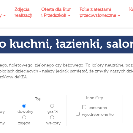
Zdjęcia
Oferta dla Biur
Folie z atestami
K
ty
realizacji
i Przedszkoli
przeciwsłoneczne
o kuchni, łazienki, sal
kiego, fioletowego, zielonego czy beżowego. To kolory neutralne, po
kojach dziecięcych - należy jednak pamiętać, że zmysły naszych dzie
szklany deKEA.
Inne filtry
Typ
panorama
wy
dowolny
grafiki
wyodrębnione tło
my
zdjęcia
wektory