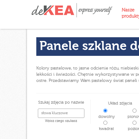
Nasze
produk
Panele szklane d
Kolory pastelowe, to jasne odcienie różu, niebies
lekkości i świeżości. Chętnie wykorzystywane w po
ostre. Przedstawiamy Wam pastelowy świat paneli 
Szukaj zdjęcia po nazwie
Układ zdjęcia
dowolny
piono
Wpisz czego szukasz
kwadrat
pozio