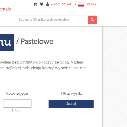
Mój panel
PLN
ontakt
onu
/ Pastelowe
zwalają bezkonfliktowo łączyć ze sobą. Nadają
ci najlepiej pobudzają kolory wyraźne- ale nie
Kolor zdjęcia
Filtruj wyniki
kliknij...