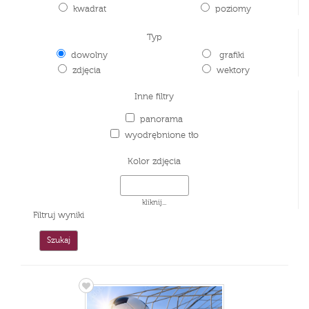
kwadrat
poziomy
Typ
dowolny
grafiki
zdjęcia
wektory
Inne filtry
panorama
wyodrębnione tło
Kolor zdjęcia
kliknij...
Filtruj wyniki