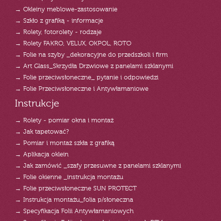
→ Okleiny meblowe-zastosowanie
→ Szkło z grafiką - informacje
→ Rolety, fotorolety - rodzaje
→ Rolety FAKRO, VELUX, OKPOL, ROTO
→ Folie na szyby _dekoracyjne do przedszkoli i firm
→ Art Glass_Skrzydła Drzwiowe z panelami szklanymi
→ Folie przeciwsłoneczne_ pytanie i odpowiedzi
→ Folie Przeciwsłoneczne i Antywłamaniowe
Instrukcje
→ Rolety - pomiar okna i montaż
→ Jak tapetować?
→ Pomiar i montaż szkła z grafiką
→ Aplikacja oklein
→ Jak zamówić _szafy przesuwne z panelami szklanymi
→ Folie okienne _instrukcja montażu
→ Folie przeciwsłoneczne SUN PROTECT
→ Instrukcja montażu_folia p/słoneczna
→ Specyfikacja Folii Antywłamaniowych