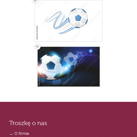
Troszkę o nas
→ O firmie