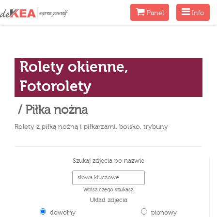
Menu
Menu
Panel
Info
Rolety okienne,
Fotorolety
/ Piłka nożna
Rolety z piłką nożną i piłkarzami, boisko, trybuny
Szukaj zdjęcia po nazwie
Wpisz czego szukasz
Układ zdjęcia
dowolny
pionowy