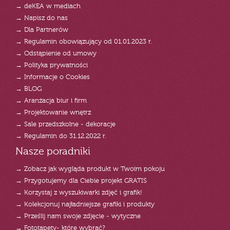
→ deKEA w mediach
→ Napisz do nas
→ Dla Partnerów
→ Regulamin obowiązujący od 01.01.2023 r.
→ Odstąpienie od umowy
→ Polityka prywatności
→ Informacje o Cookies
→ BLOG
→ Aranżacja biur i firm
→ Projektowanie wnętrz
→ Sale przedszkolne - dekoracje
→ Regulamin do 31.12.2022 r.
Nasze poradniki
→ Zobacz jak wygląda produkt w Twoim pokoju
→ Przygotujemy dla Ciebie projekt GRATIS
→ Korzystaj z wyszukiwarki zdjęć i grafik!
→ Kolekcjonuj najładniejsze grafiki i produkty
→ Prześlij nam swoje zdjęcie - wytyczne
→ Fototapety- które wybrać?