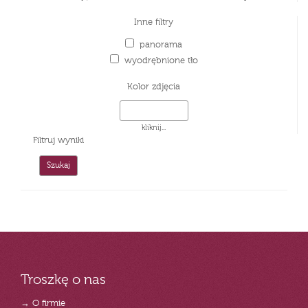
Inne filtry
panorama
wyodrębnione tło
Kolor zdjęcia
kliknij...
Filtruj wyniki
Troszkę o nas
→ O firmie