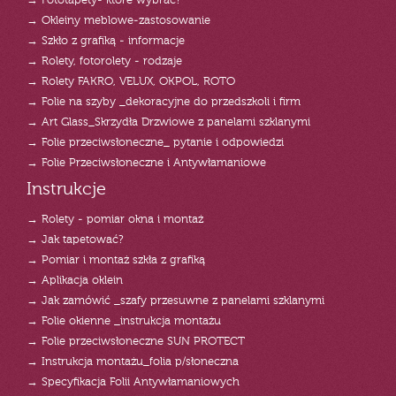
→ Fototapety- które wybrać?
→ Okleiny meblowe-zastosowanie
→ Szkło z grafiką - informacje
→ Rolety, fotorolety - rodzaje
→ Rolety FAKRO, VELUX, OKPOL, ROTO
→ Folie na szyby _dekoracyjne do przedszkoli i firm
→ Art Glass_Skrzydła Drzwiowe z panelami szklanymi
→ Folie przeciwsłoneczne_ pytanie i odpowiedzi
→ Folie Przeciwsłoneczne i Antywłamaniowe
Instrukcje
→ Rolety - pomiar okna i montaż
→ Jak tapetować?
→ Pomiar i montaż szkła z grafiką
→ Aplikacja oklein
→ Jak zamówić _szafy przesuwne z panelami szklanymi
→ Folie okienne _instrukcja montażu
→ Folie przeciwsłoneczne SUN PROTECT
→ Instrukcja montażu_folia p/słoneczna
→ Specyfikacja Folii Antywłamaniowych