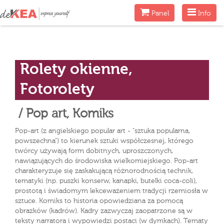
Menu
Menu
Panel
Info
Rolety okienne,
Fotorolety
/ Pop art, Komiks
Pop-art (z angielskiego popular art - "sztuka popularna,
powszechna") to kierunek sztuki współczesnej, którego
twórcy używają form dobitnych, uproszczonych,
nawiązujących do środowiska wielkomiejskiego. Pop-art
charakteryzuje się zaskakującą różnorodnością technik,
tematyki (np. puszki konserw, kanapki, butelki coca-coli),
prostotą i świadomym lekceważeniem tradycji rzemiosła w
sztuce. Komiks to historia opowiedziana za pomocą
obrazków (kadrów). Kadry zazwyczaj zaopatrzone są w
teksty narratora i wypowiedzi postaci (w dymkach). Tematy