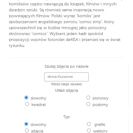
komiksów często nawiązują do książek, filmów i innych
dziedzin sztuki. Są również same inspiracją nowo
powstających filmów. Polski wyraz "komiks" jest
spolszczeniem angielskiego zwrotu "comic strip", który
upowszechnił się w liczbie mnogiej jako potoczny
skrótowiec "comics". Wybierz jeden kadr spośród
propozycji wzorów fotorolet deKEA i przenieś się w świat
rysunku.
Szukaj zdjęcia po nazwie
Wpisz czego szukasz
Układ zdjęcia
dowolny
pionowy
kwadrat
poziomy
Typ
dowolny
grafiki
zdjęcia
wektory