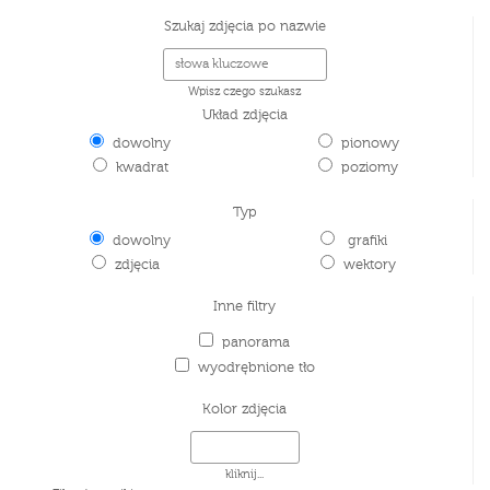
Szukaj zdjęcia po nazwie
Wpisz czego szukasz
Układ zdjęcia
dowolny
pionowy
kwadrat
poziomy
Typ
dowolny
grafiki
zdjęcia
wektory
Inne filtry
panorama
wyodrębnione tło
Kolor zdjęcia
kliknij...